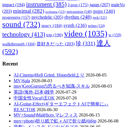
instrument
(385)
impact
(194)
japan
(207)
maleVo
J-pop
(175)
minimal
(282)
pops
(240)
(203)
percussion
(140)
orchestra
(115)
rhythm
(248)
psychedelic
(205)
progressive
(157)
rock
(121)
sound
(732)
synth
(236)
spacy
(184)
techno
(124)
video
(1035)
technology
(413)
trip
(190)
w
(159)
達人
珍
(331)
walkthrough
(184)
昔好きだった
(203)
(592)
Recent
AI-Cinema)Hell Grind. Higgsfieldより
2026-08-05
MV)Sala
2026-08-03
mov)GeoGuessrの恐るべき知識-スキル
2026-08-03
英語(海外-日本)雑学
2026-07-29
中国女性Vocal)王OK
2026-07-26
AI-Guitar-Effect)ギターエフェクトAIで簡単にぃ
REACTOR
2026-06-30
MV+Sound)Maléfices マレフィス
2026-06-15
mov+photo)折り紙で虹＋AIで折り紙(6i6jp
2026-06-08
悲劇）インスタ-ドジなピタゴラ
2026-06-05