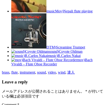
musicMov)Nepali flute playing
DTM)Screaming Trumpet
sound)Coyote Oldman
music)R.Carlos Nakai
mov)Bach
Vivaldi – Flute Oboe Recorder
brass
,
flute
,
instrument
,
sound
,
video
,
wind
,
達人
Leave a reply
メールアドレスが公開されることはありません。
*
が付いて
いる欄は必須項目です
Comment *