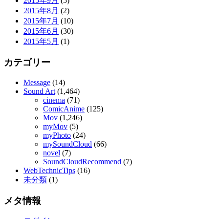
2015年9月
(5)
2015年8月
(2)
2015年7月
(10)
2015年6月
(30)
2015年5月
(1)
カテゴリー
Message
(14)
Sound Art
(1,464)
cinema
(71)
ComicAnime
(125)
Mov
(1,246)
myMov
(5)
myPhoto
(24)
mySoundCloud
(66)
novel
(7)
SoundCloudRecommend
(7)
WebTechnicTips
(16)
未分類
(1)
メタ情報