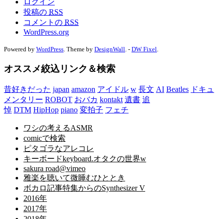
ログイン
投稿の
RSS
コメントの
RSS
WordPress.org
Powered by
WordPress
. Theme by
DesignWall
. -
DW Fixel
.
オススメ絞込リンク＆検索
昔好きだった
japan
amazon
アイドル
w
長文
AI
Beatles
ドキュ
メンタリー
ROBOT
おバカ
kontakt
遺書
追
悼
DTM
HipHop
piano
変拍子
フェチ
ワシの考えるASMR
comicで検索
ピタゴラなアレコレ
キーボードkeyboard.オタクの世界w
sakura road@vimeo
雅楽を聴いて微睡むひととき
ボカロ記事特集からのSynthesizer V
2016年
2017年
2018年