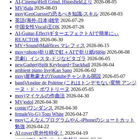
AI-Cinema)Hell Grind. Higgsfieldより
2026-08-05
MV)Sala
2026-08-03
mov)GeoGuessrの恐るべき知識-スキル
2026-08-03
英語(海外-日本)雑学
2026-07-29
中国女性Vocal)王OK
2026-07-26
AI-Guitar-Effect)ギターエフェクトAIで簡単にぃ
REACTOR
2026-06-30
MV+Sound)Maléfices マレフィス
2026-06-15
mov+photo)折り紙で虹＋AIで折り紙(6i6jp
2026-06-08
悲劇）インスタ-ドジなピタゴラ
2026-06-05
newGadget)Split Keyboard+Trackball
2026-06-04
ambient piano live)Kan Sano
2026-06-02
mov)屋敷豪太のYoutubeチャンネル開設
2026-05-07
band)Angine de Poitrine (これはトンデモない変態 アンジ
ーヌ・ド・ポワトリーヌ
2026-05-05
mov)マイケルの作曲法
2026-04-30
MV)odol
2026-04-30
comic)ワンダンス
2026-04-30
femaleVo-G) Tom White
2026-04-27
mov)こんなんプログラムやん-iPhoneのショートカット
勉強
2026-04-22
AI cover)意外性特化！
2026-04-19