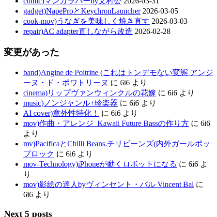
comic)マンガラバーby文村公
2026-03-31
gadget)NapeProとKeychronLauncher
2026-03-05
cook-mov)うなぎを美味しく焼き直す
2026-03-03
repair)AC adapter直しながら改造
2026-02-28
変更があった
band)Angine de Poitrine (これはトンデモない変態 アンジ
ーヌ・ド・ポワトリーヌ
に
6i6
より
cinema)リップヴァンウィンクルの花嫁
に
6i6
より
music)ノンジャンル+珍楽器
に
6i6
より
AI cover)意外性特化！
に
6i6
より
mov)作曲・アレンジ_Kawaii Future Bassの作り方
に
6i6
より
mv)PacificaとChilli Beans.チリビーンズ(内外ガールポッ
プロック
に
6i6
より
mov-Technology)iPhoneが動くロボットになる
に
6i6
よ
り
mov)影絵の達人byヴィンセント・バル Vincent Bal
に
6i6
より
Next 5 posts