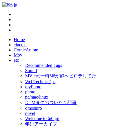
Home
cinema
ComicAnime
Mov
etc
Recommended Tags
Sound
MV etc)一時6i6が超ヘビロテしてた
WebTechnicTips
myPhoto
photo
pc/mac/linux
DTMタグのついた全記事
omoshiro
novel
Welcome to 6i6.jp!
年別アーカイブ