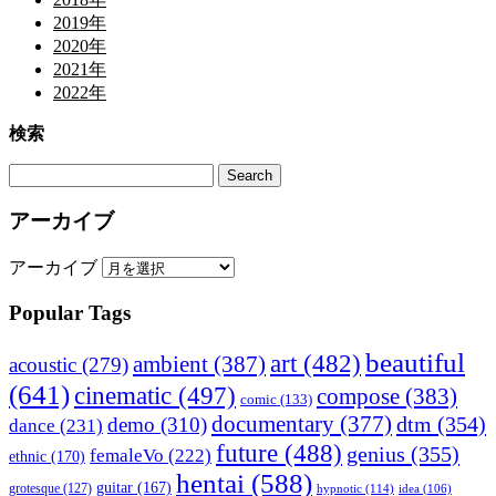
2019年
2020年
2021年
2022年
検索
アーカイブ
アーカイブ
Popular Tags
beautiful
art
(482)
ambient
(387)
acoustic
(279)
(641)
cinematic
(497)
compose
(383)
comic
(133)
documentary
(377)
dtm
(354)
demo
(310)
dance
(231)
future
(488)
genius
(355)
femaleVo
(222)
ethnic
(170)
hentai
(588)
guitar
(167)
grotesque
(127)
hypnotic
(114)
idea
(106)