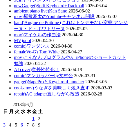
newGadget)Split Keyboard+Trackball
2026-06-04
ambient piano live)Kan Sano
2026-06-02
mov)屋敷豪太のYoutubeチャンネル開設
2026-05-07
band)Angine de Poitrine (これはトンデモない変態 アンジ
ーヌ・ド・ポワトリーヌ
2026-05-05
mov)マイケルの作曲法
2026-04-30
MV)odol
2026-04-30
comic)ワンダンス
2026-04-30
femaleVo-G) Tom White
2026-04-27
mov)こんなんプログラムやん-iPhoneのショートカット
勉強
2026-04-22
AI cover)意外性特化！
2026-04-19
comic)マンガラバーby文村公
2026-03-31
gadget)NapeProとKeychronLauncher
2026-03-05
cook-mov)うなぎを美味しく焼き直す
2026-03-03
repair)AC adapter直しながら改造
2026-02-28
2018年6月
日
月
火
水
木
金
土
1
2
3
4
5
6
7
8
9