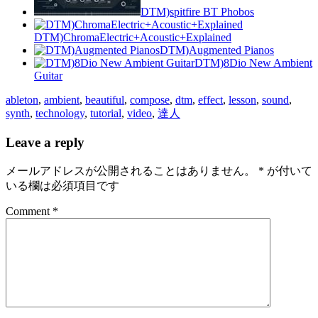
DTM)spitfire BT Phobos
DTM)ChromaElectric+Acoustic+Explained
DTM)Augmented Pianos
DTM)8Dio New Ambient
Guitar
ableton
,
ambient
,
beautiful
,
compose
,
dtm
,
effect
,
lesson
,
sound
,
synth
,
technology
,
tutorial
,
video
,
達人
Leave a reply
メールアドレスが公開されることはありません。
*
が付いて
いる欄は必須項目です
Comment *