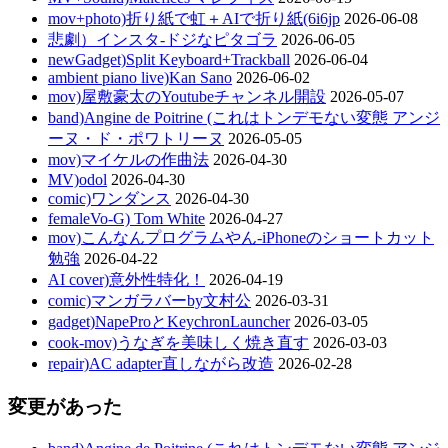
mov+photo)折り紙で虹＋AIで折り紙(6i6jp
2026-06-08
悲劇）インスタ-ドジなピタゴラ
2026-06-05
newGadget)Split Keyboard+Trackball
2026-06-04
ambient piano live)Kan Sano
2026-06-02
mov)屋敷豪太のYoutubeチャンネル開設
2026-05-07
band)Angine de Poitrine (これはトンデモない変態 アンジ
ーヌ・ド・ポワトリーヌ
2026-05-05
mov)マイケルの作曲法
2026-04-30
MV)odol
2026-04-30
comic)ワンダンス
2026-04-30
femaleVo-G) Tom White
2026-04-27
mov)こんなんプログラムやん-iPhoneのショートカット
勉強
2026-04-22
AI cover)意外性特化！
2026-04-19
comic)マンガラバーby文村公
2026-03-31
gadget)NapeProとKeychronLauncher
2026-03-05
cook-mov)うなぎを美味しく焼き直す
2026-03-03
repair)AC adapter直しながら改造
2026-02-28
変更があった