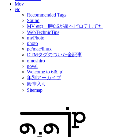
Mov
etc
Recommended Tags
Sound
MV etc)一時6i6が超ヘビロテしてた
WebTechnicTips
myPhoto
photo
pc/mac/linux
DTMタグのついた全記事
omoshiro
novel
Welcome to 6i6.jp!
年別アーカイブ
殿堂入り
Sitemap