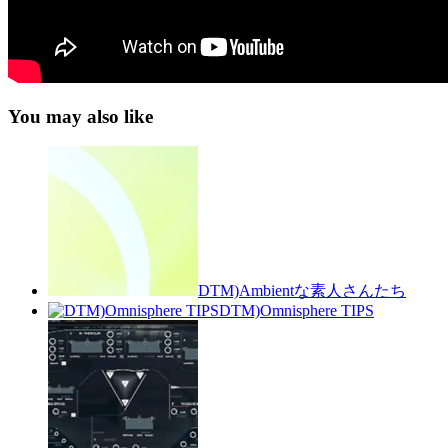
You may also like
DTM)Ambientな素人さんたち
DTM)Omnisphere TIPS