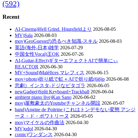
(592)
Recent
AI-Cinema)Hell Grind. Higgsfieldより
2026-08-05
MV)Sala
2026-08-03
mov)GeoGuessrの恐るべき知識-スキル
2026-08-03
英語(海外-日本)雑学
2026-07-29
中国女性Vocal)王OK
2026-07-26
AI-Guitar-Effect)ギターエフェクトAIで簡単にぃ
REACTOR
2026-06-30
MV+Sound)Maléfices マレフィス
2026-06-15
mov+photo)折り紙で虹＋AIで折り紙(6i6jp
2026-06-08
悲劇）インスタ-ドジなピタゴラ
2026-06-05
newGadget)Split Keyboard+Trackball
2026-06-04
ambient piano live)Kan Sano
2026-06-02
mov)屋敷豪太のYoutubeチャンネル開設
2026-05-07
band)Angine de Poitrine (これはトンデモない変態 アンジ
ーヌ・ド・ポワトリーヌ
2026-05-05
mov)マイケルの作曲法
2026-04-30
MV)odol
2026-04-30
comic)ワンダンス
2026-04-30