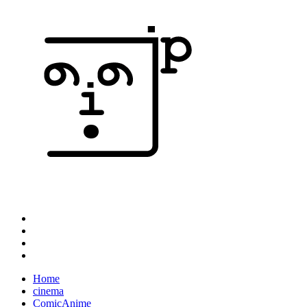
Home
cinema
ComicAnime