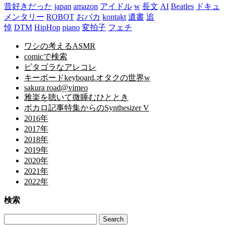
昔好きだった
japan
amazon
アイドル
w
長文
AI
Beatles
ドキュ
メンタリー
ROBOT
おバカ
kontakt
遺書
追
悼
DTM
HipHop
piano
変拍子
フェチ
ワシの考えるASMR
comicで検索
ピタゴラなアレコレ
キーボードkeyboard.オタクの世界w
sakura road@vimeo
雅楽を聴いて微睡むひととき
ボカロ記事特集からのSynthesizer V
2016年
2017年
2018年
2019年
2020年
2021年
2022年
検索