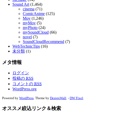
Sound Art
(1,464)
cinema
(71)
ComicAnime
(125)
Mov
(1,246)
myMov
(5)
myPhoto
(24)
mySoundCloud
(66)
novel
(7)
SoundCloudRecommend
(7)
WebTechnicTips
(16)
未分類
(1)
メタ情報
ログイン
投稿の
RSS
コメントの
RSS
WordPress.org
Powered by
WordPress
. Theme by
DesignWall
. -
DW Fixel
.
オススメ絞込リンク＆検索