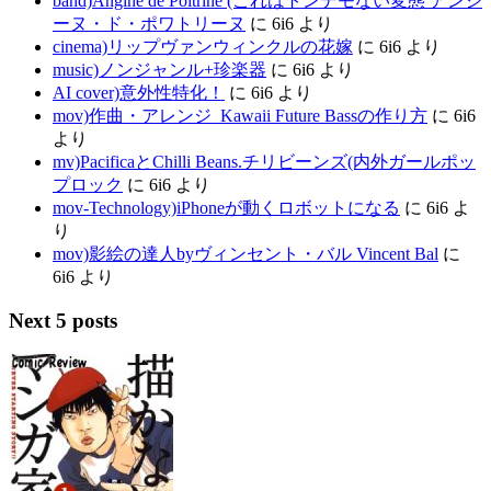
band)Angine de Poitrine (これはトンデモない変態 アンジ
ーヌ・ド・ポワトリーヌ
に
6i6
より
cinema)リップヴァンウィンクルの花嫁
に
6i6
より
music)ノンジャンル+珍楽器
に
6i6
より
AI cover)意外性特化！
に
6i6
より
mov)作曲・アレンジ_Kawaii Future Bassの作り方
に
6i6
より
mv)PacificaとChilli Beans.チリビーンズ(内外ガールポッ
プロック
に
6i6
より
mov-Technology)iPhoneが動くロボットになる
に
6i6
よ
り
mov)影絵の達人byヴィンセント・バル Vincent Bal
に
6i6
より
Next 5 posts