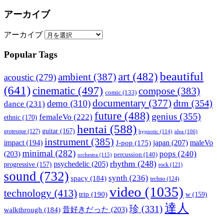
アーカイブ
アーカイブ
Popular Tags
beautiful
art
(482)
ambient
(387)
acoustic
(279)
(641)
cinematic
(497)
compose
(383)
comic
(133)
documentary
(377)
dtm
(354)
demo
(310)
dance
(231)
future
(488)
genius
(355)
femaleVo
(222)
ethnic
(170)
hentai
(588)
guitar
(167)
grotesque
(127)
hypnotic
(114)
idea
(106)
instrument
(385)
impact
(194)
japan
(207)
maleVo
J-pop
(175)
minimal
(282)
pops
(240)
(203)
percussion
(140)
orchestra
(115)
rhythm
(248)
psychedelic
(205)
progressive
(157)
rock
(121)
sound
(732)
synth
(236)
spacy
(184)
techno
(124)
video
(1035)
technology
(413)
trip
(190)
w
(159)
達人
珍
(331)
walkthrough
(184)
昔好きだった
(203)