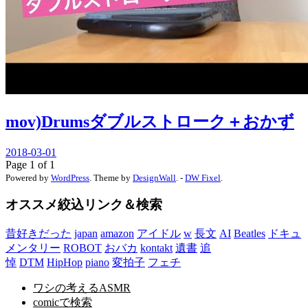
mov)Drumsダブルストローク＋おかず
2018-03-01
Page 1 of 1
Powered by
WordPress
. Theme by
DesignWall
. -
DW Fixel
.
オススメ絞込リンク＆検索
昔好きだった
japan
amazon
アイドル
w
長文
AI
Beatles
ドキュ
メンタリー
ROBOT
おバカ
kontakt
遺書
追
悼
DTM
HipHop
piano
変拍子
フェチ
ワシの考えるASMR
comicで検索