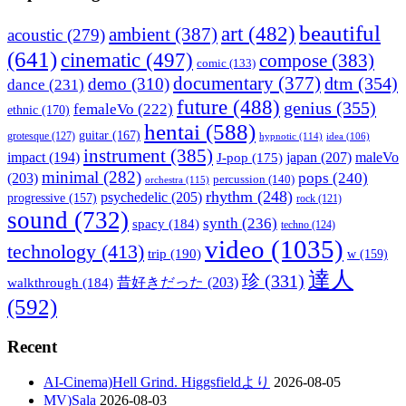
beautiful
art
(482)
ambient
(387)
acoustic
(279)
(641)
cinematic
(497)
compose
(383)
comic
(133)
documentary
(377)
dtm
(354)
demo
(310)
dance
(231)
future
(488)
genius
(355)
femaleVo
(222)
ethnic
(170)
hentai
(588)
guitar
(167)
grotesque
(127)
hypnotic
(114)
idea
(106)
instrument
(385)
impact
(194)
japan
(207)
maleVo
J-pop
(175)
minimal
(282)
pops
(240)
(203)
percussion
(140)
orchestra
(115)
rhythm
(248)
psychedelic
(205)
progressive
(157)
rock
(121)
sound
(732)
synth
(236)
spacy
(184)
techno
(124)
video
(1035)
technology
(413)
trip
(190)
w
(159)
達人
珍
(331)
walkthrough
(184)
昔好きだった
(203)
(592)
Recent
AI-Cinema)Hell Grind. Higgsfieldより
2026-08-05
MV)Sala
2026-08-03