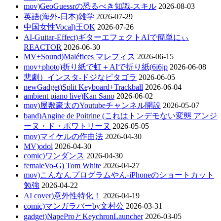
mov)GeoGuessrの恐るべき知識-スキル
2026-08-03
英語(海外-日本)雑学
2026-07-29
中国女性Vocal)王OK
2026-07-26
AI-Guitar-Effect)ギターエフェクトAIで簡単にぃ
REACTOR
2026-06-30
MV+Sound)Maléfices マレフィス
2026-06-15
mov+photo)折り紙で虹＋AIで折り紙(6i6jp
2026-06-08
悲劇）インスタ-ドジなピタゴラ
2026-06-05
newGadget)Split Keyboard+Trackball
2026-06-04
ambient piano live)Kan Sano
2026-06-02
mov)屋敷豪太のYoutubeチャンネル開設
2026-05-07
band)Angine de Poitrine (これはトンデモない変態 アンジ
ーヌ・ド・ポワトリーヌ
2026-05-05
mov)マイケルの作曲法
2026-04-30
MV)odol
2026-04-30
comic)ワンダンス
2026-04-30
femaleVo-G) Tom White
2026-04-27
mov)こんなんプログラムやん-iPhoneのショートカット
勉強
2026-04-22
AI cover)意外性特化！
2026-04-19
comic)マンガラバーby文村公
2026-03-31
gadget)NapeProとKeychronLauncher
2026-03-05