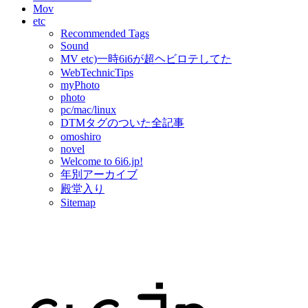
Mov
etc
Recommended Tags
Sound
MV etc)一時6i6が超ヘビロテしてた
WebTechnicTips
myPhoto
photo
pc/mac/linux
DTMタグのついた全記事
omoshiro
novel
Welcome to 6i6.jp!
年別アーカイブ
殿堂入り
Sitemap