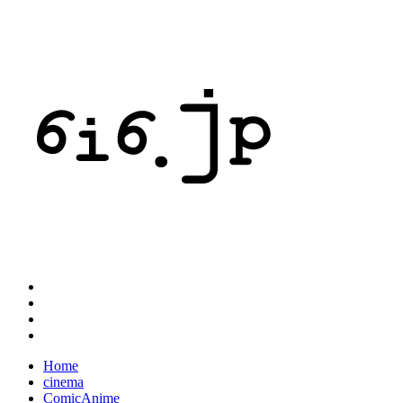
Home
cinema
ComicAnime