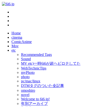
Home
cinema
ComicAnime
Mov
etc
Recommended Tags
Sound
MV etc)一時6i6が超ヘビロテしてた
WebTechnicTips
myPhoto
photo
pc/mac/linux
DTMタグのついた全記事
omoshiro
novel
Welcome to 6i6.jp!
年別アーカイブ