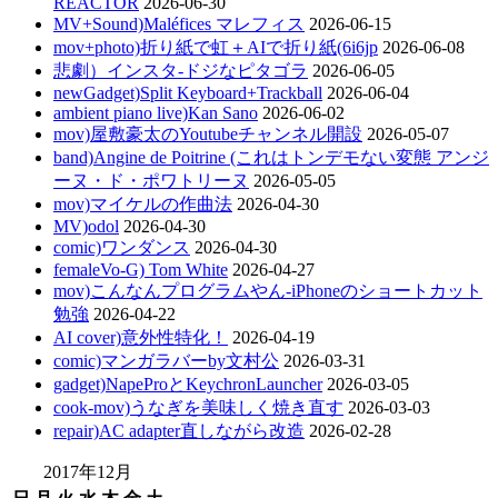
REACTOR
2026-06-30
MV+Sound)Maléfices マレフィス
2026-06-15
mov+photo)折り紙で虹＋AIで折り紙(6i6jp
2026-06-08
悲劇）インスタ-ドジなピタゴラ
2026-06-05
newGadget)Split Keyboard+Trackball
2026-06-04
ambient piano live)Kan Sano
2026-06-02
mov)屋敷豪太のYoutubeチャンネル開設
2026-05-07
band)Angine de Poitrine (これはトンデモない変態 アンジ
ーヌ・ド・ポワトリーヌ
2026-05-05
mov)マイケルの作曲法
2026-04-30
MV)odol
2026-04-30
comic)ワンダンス
2026-04-30
femaleVo-G) Tom White
2026-04-27
mov)こんなんプログラムやん-iPhoneのショートカット
勉強
2026-04-22
AI cover)意外性特化！
2026-04-19
comic)マンガラバーby文村公
2026-03-31
gadget)NapeProとKeychronLauncher
2026-03-05
cook-mov)うなぎを美味しく焼き直す
2026-03-03
repair)AC adapter直しながら改造
2026-02-28
2017年12月