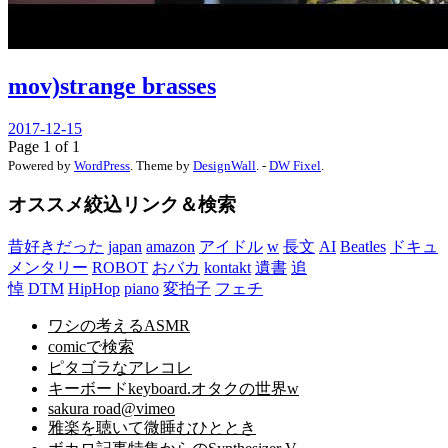
mov)strange brasses
2017-12-15
Page 1 of 1
Powered by
WordPress
. Theme by
DesignWall
. -
DW Fixel
.
オススメ絞込リンク＆検索
昔好きだった
japan
amazon
アイドル
w
長文
AI
Beatles
ドキュ
メンタリー
ROBOT
おバカ
kontakt
遺書
追
悼
DTM
HipHop
piano
変拍子
フェチ
ワシの考えるASMR
comicで検索
ピタゴラなアレコレ
キーボードkeyboard.オタクの世界w
sakura road@vimeo
雅楽を聴いて微睡むひととき