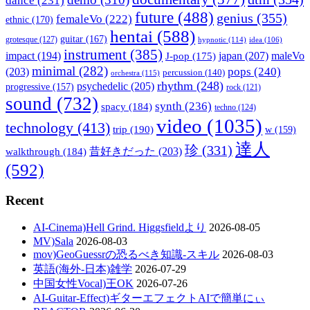
dance
(231)
future
(488)
genius
(355)
femaleVo
(222)
ethnic
(170)
hentai
(588)
guitar
(167)
grotesque
(127)
hypnotic
(114)
idea
(106)
instrument
(385)
impact
(194)
japan
(207)
maleVo
J-pop
(175)
minimal
(282)
pops
(240)
(203)
percussion
(140)
orchestra
(115)
rhythm
(248)
psychedelic
(205)
progressive
(157)
rock
(121)
sound
(732)
synth
(236)
spacy
(184)
techno
(124)
video
(1035)
technology
(413)
trip
(190)
w
(159)
達人
珍
(331)
walkthrough
(184)
昔好きだった
(203)
(592)
Recent
AI-Cinema)Hell Grind. Higgsfieldより
2026-08-05
MV)Sala
2026-08-03
mov)GeoGuessrの恐るべき知識-スキル
2026-08-03
英語(海外-日本)雑学
2026-07-29
中国女性Vocal)王OK
2026-07-26
AI-Guitar-Effect)ギターエフェクトAIで簡単にぃ