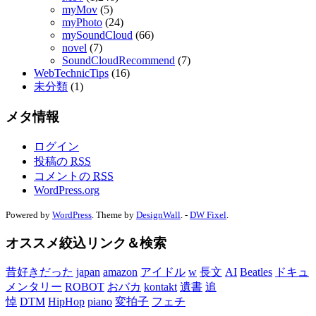
myMov
(5)
myPhoto
(24)
mySoundCloud
(66)
novel
(7)
SoundCloudRecommend
(7)
WebTechnicTips
(16)
未分類
(1)
メタ情報
ログイン
投稿の
RSS
コメントの
RSS
WordPress.org
Powered by
WordPress
. Theme by
DesignWall
. -
DW Fixel
.
オススメ絞込リンク＆検索
昔好きだった
japan
amazon
アイドル
w
長文
AI
Beatles
ドキュ
メンタリー
ROBOT
おバカ
kontakt
遺書
追
悼
DTM
HipHop
piano
変拍子
フェチ