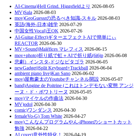
AI-Cinema)Hell Grind. Higgsfieldより
2026-08-05
MV)Sala
2026-08-03
mov)GeoGuessrの恐るべき知識-スキル
2026-08-03
英語(海外-日本)雑学
2026-07-29
中国女性Vocal)王OK
2026-07-26
AI-Guitar-Effect)ギターエフェクトAIで簡単にぃ
REACTOR
2026-06-30
MV+Sound)Maléfices マレフィス
2026-06-15
mov+photo)折り紙で虹＋AIで折り紙(6i6jp
2026-06-08
悲劇）インスタ-ドジなピタゴラ
2026-06-05
newGadget)Split Keyboard+Trackball
2026-06-04
ambient piano live)Kan Sano
2026-06-02
mov)屋敷豪太のYoutubeチャンネル開設
2026-05-07
band)Angine de Poitrine (これはトンデモない変態 アンジ
ーヌ・ド・ポワトリーヌ
2026-05-05
mov)マイケルの作曲法
2026-04-30
MV)odol
2026-04-30
comic)ワンダンス
2026-04-30
femaleVo-G) Tom White
2026-04-27
mov)こんなんプログラムやん-iPhoneのショートカット
勉強
2026-04-22
AI cover)意外性特化！
2026-04-19