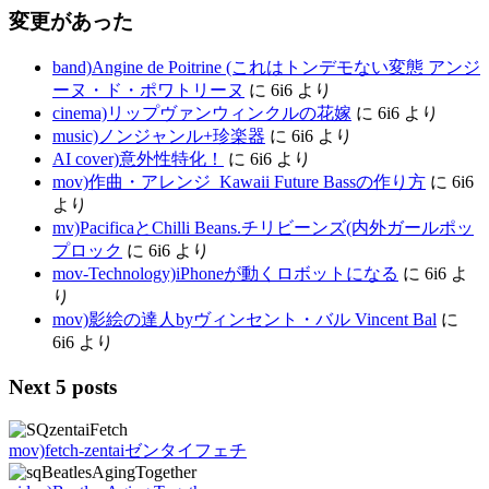
変更があった
band)Angine de Poitrine (これはトンデモない変態 アンジ
ーヌ・ド・ポワトリーヌ
に
6i6
より
cinema)リップヴァンウィンクルの花嫁
に
6i6
より
music)ノンジャンル+珍楽器
に
6i6
より
AI cover)意外性特化！
に
6i6
より
mov)作曲・アレンジ_Kawaii Future Bassの作り方
に
6i6
より
mv)PacificaとChilli Beans.チリビーンズ(内外ガールポッ
プロック
に
6i6
より
mov-Technology)iPhoneが動くロボットになる
に
6i6
よ
り
mov)影絵の達人byヴィンセント・バル Vincent Bal
に
6i6
より
Next 5 posts
mov)fetch-zentaiゼンタイフェチ