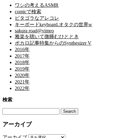
ワシの考えるASMR
comicで検索
ピタゴラなアレコレ
キーボードkeyboard.オタクの世界w
sakura road@vimeo
雅楽を聴いて微睡むひととき
ボカロ記事特集からのSynthesizer V
2016年
2017年
2018年
2019年
2020年
2021年
2022年
検索
アーカイブ
アーカイブ