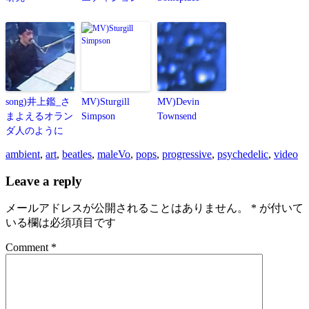
song)井上鑑_さ
MV)Sturgill
MV)Devin
まよえるオラン
Simpson
Townsend
ダ人のように
ambient
,
art
,
beatles
,
maleVo
,
pops
,
progressive
,
psychedelic
,
video
Leave a reply
メールアドレスが公開されることはありません。
*
が付いて
いる欄は必須項目です
Comment *