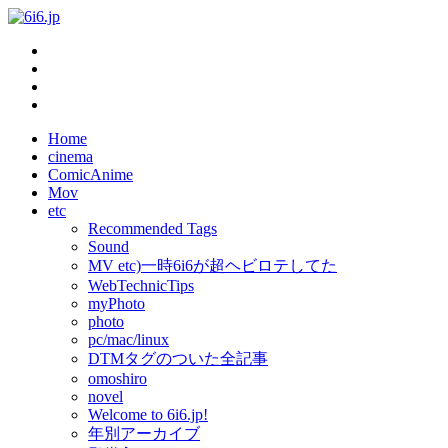
Home
cinema
ComicAnime
Mov
etc
Recommended Tags
Sound
MV etc)一時6i6が超ヘビロテしてた
WebTechnicTips
myPhoto
photo
pc/mac/linux
DTMタグのついた全記事
omoshiro
novel
Welcome to 6i6.jp!
年別アーカイブ