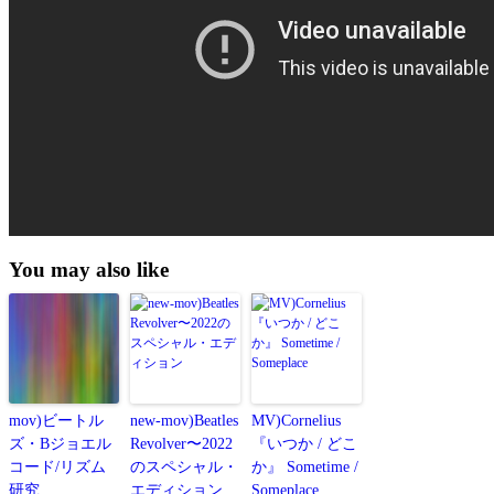
You may also like
mov)ビートル
new-mov)Beatles
MV)Cornelius
ズ・Bジョエル
Revolver〜2022
『いつか / どこ
コード/リズム
のスペシャル・
か』 Sometime /
研究
エディション
Someplace