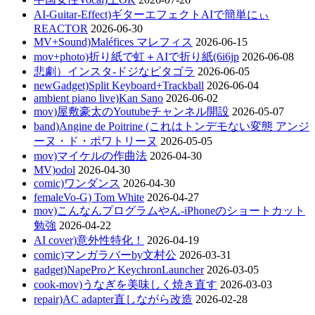
AI-Guitar-Effect)ギターエフェクトAIで簡単にぃ
REACTOR
2026-06-30
MV+Sound)Maléfices マレフィス
2026-06-15
mov+photo)折り紙で虹＋AIで折り紙(6i6jp
2026-06-08
悲劇）インスタ-ドジなピタゴラ
2026-06-05
newGadget)Split Keyboard+Trackball
2026-06-04
ambient piano live)Kan Sano
2026-06-02
mov)屋敷豪太のYoutubeチャンネル開設
2026-05-07
band)Angine de Poitrine (これはトンデモない変態 アンジ
ーヌ・ド・ポワトリーヌ
2026-05-05
mov)マイケルの作曲法
2026-04-30
MV)odol
2026-04-30
comic)ワンダンス
2026-04-30
femaleVo-G) Tom White
2026-04-27
mov)こんなんプログラムやん-iPhoneのショートカット
勉強
2026-04-22
AI cover)意外性特化！
2026-04-19
comic)マンガラバーby文村公
2026-03-31
gadget)NapeProとKeychronLauncher
2026-03-05
cook-mov)うなぎを美味しく焼き直す
2026-03-03
repair)AC adapter直しながら改造
2026-02-28