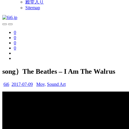
殿堂入り
Sitemap
0
0
0
0
song）The Beatles – I Am The Walrus
6i6
2017-07-09
Mov,
Sound Art