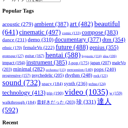
Popular Tags
beautiful
art
(482)
ambient
(387)
acoustic
(279)
(641)
cinematic
(497)
compose
(383)
comic
(133)
documentary
(377)
dtm
(354)
demo
(310)
dance
(231)
future
(488)
genius
(355)
femaleVo
(222)
ethnic
(170)
hentai
(588)
guitar
(167)
grotesque
(127)
hypnotic
(114)
idea
(106)
instrument
(385)
impact
(194)
japan
(207)
maleVo
J-pop
(175)
minimal
(282)
pops
(240)
(203)
percussion
(140)
orchestra
(115)
rhythm
(248)
psychedelic
(205)
progressive
(157)
rock
(121)
sound
(732)
synth
(236)
spacy
(184)
techno
(124)
video
(1035)
technology
(413)
trip
(190)
w
(159)
達人
珍
(331)
walkthrough
(184)
昔好きだった
(203)
(592)
Recent