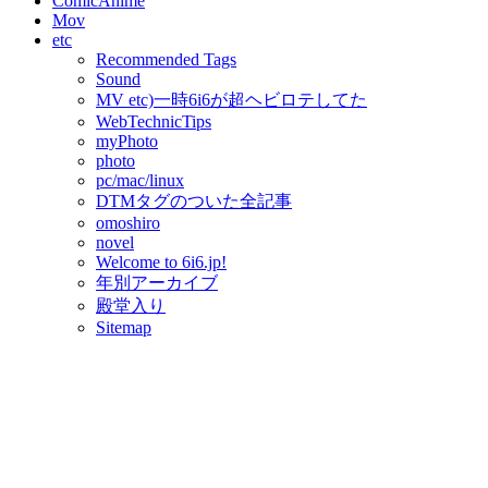
ComicAnime
Mov
etc
Recommended Tags
Sound
MV etc)一時6i6が超ヘビロテしてた
WebTechnicTips
myPhoto
photo
pc/mac/linux
DTMタグのついた全記事
omoshiro
novel
Welcome to 6i6.jp!
年別アーカイブ
殿堂入り
Sitemap