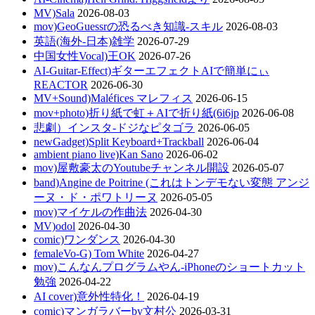
MV)Sala
2026-08-03
mov)GeoGuessrの恐るべき知識-スキル
2026-08-03
英語(海外-日本)雑学
2026-07-29
中国女性Vocal)王OK
2026-07-26
AI-Guitar-Effect)ギターエフェクトAIで簡単にぃ
REACTOR
2026-06-30
MV+Sound)Maléfices マレフィス
2026-06-15
mov+photo)折り紙で虹＋AIで折り紙(6i6jp
2026-06-08
悲劇）インスタ-ドジなピタゴラ
2026-06-05
newGadget)Split Keyboard+Trackball
2026-06-04
ambient piano live)Kan Sano
2026-06-02
mov)屋敷豪太のYoutubeチャンネル開設
2026-05-07
band)Angine de Poitrine (これはトンデモない変態 アンジ
ーヌ・ド・ポワトリーヌ
2026-05-05
mov)マイケルの作曲法
2026-04-30
MV)odol
2026-04-30
comic)ワンダンス
2026-04-30
femaleVo-G) Tom White
2026-04-27
mov)こんなんプログラムやん-iPhoneのショートカット
勉強
2026-04-22
AI cover)意外性特化！
2026-04-19
comic)マンガラバーby文村公
2026-03-31