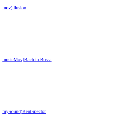
mov)illusion
musicMov)Bach in Bossa
mySound)BentSpector