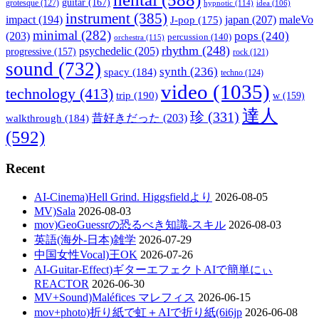
guitar
(167)
grotesque
(127)
hypnotic
(114)
idea
(106)
instrument
(385)
impact
(194)
japan
(207)
maleVo
J-pop
(175)
minimal
(282)
pops
(240)
(203)
percussion
(140)
orchestra
(115)
rhythm
(248)
psychedelic
(205)
progressive
(157)
rock
(121)
sound
(732)
synth
(236)
spacy
(184)
techno
(124)
video
(1035)
technology
(413)
trip
(190)
w
(159)
達人
珍
(331)
walkthrough
(184)
昔好きだった
(203)
(592)
Recent
AI-Cinema)Hell Grind. Higgsfieldより
2026-08-05
MV)Sala
2026-08-03
mov)GeoGuessrの恐るべき知識-スキル
2026-08-03
英語(海外-日本)雑学
2026-07-29
中国女性Vocal)王OK
2026-07-26
AI-Guitar-Effect)ギターエフェクトAIで簡単にぃ
REACTOR
2026-06-30
MV+Sound)Maléfices マレフィス
2026-06-15
mov+photo)折り紙で虹＋AIで折り紙(6i6jp
2026-06-08