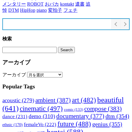
メンタリー
ROBOT
おバカ
kontakt
遺書
追
悼
DTM
HipHop
piano
変拍子
フェチ
検索
アーカイブ
アーカイブ
Popular Tags
beautiful
art
(482)
ambient
(387)
acoustic
(279)
(641)
cinematic
(497)
compose
(383)
comic
(133)
documentary
(377)
dtm
(354)
demo
(310)
dance
(231)
future
(488)
genius
(355)
femaleVo
(222)
ethnic
(170)
hentai
(588)