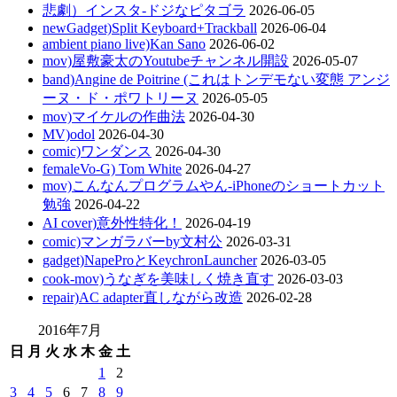
悲劇）インスタ-ドジなピタゴラ
2026-06-05
newGadget)Split Keyboard+Trackball
2026-06-04
ambient piano live)Kan Sano
2026-06-02
mov)屋敷豪太のYoutubeチャンネル開設
2026-05-07
band)Angine de Poitrine (これはトンデモない変態 アンジ
ーヌ・ド・ポワトリーヌ
2026-05-05
mov)マイケルの作曲法
2026-04-30
MV)odol
2026-04-30
comic)ワンダンス
2026-04-30
femaleVo-G) Tom White
2026-04-27
mov)こんなんプログラムやん-iPhoneのショートカット
勉強
2026-04-22
AI cover)意外性特化！
2026-04-19
comic)マンガラバーby文村公
2026-03-31
gadget)NapeProとKeychronLauncher
2026-03-05
cook-mov)うなぎを美味しく焼き直す
2026-03-03
repair)AC adapter直しながら改造
2026-02-28
2016年7月
日
月
火
水
木
金
土
1
2
3
4
5
6
7
8
9