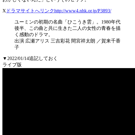
X
ドラマサイトへリンクhttp://www4.nhk.or.jp/P3893/
ユーミンの初期の名曲「ひこうき雲」。1980年代
後半、この曲と共に生きた二人の女性の青春を描
く感動のドラマ。
出演 広瀬アリス 三吉彩花 間宮祥太朗 ／賀来千香
子
▼2022/01/14追記しておく
ライブ版