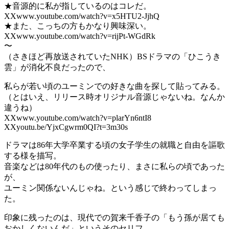
★音源的に私が指しているのはコレだ。
XXwww.youtube.com/watch?v=x5HTU2-JjhQ
★また、こっちの方もかなり興味深い。
XXwww.youtube.com/watch?v=rijPt-WGdRk
〜
（さきほど再放送されていたNHK）BSドラマの「ひこうき
雲」が消化不良だったので、
私らが若い頃のユーミンでの好きな曲を探して貼ってみる。
（とはいえ、リリース時オリジナル音源じゃないね。なんか
違うね）
XXwww.youtube.com/watch?v=plarYn6ntI8
XXyoutu.be/YjxCgwrm0QI?t=3m30s
ドラマは86年大学卒業する頃の女子学生の就職と自由を謳歌
する様を描写。
音楽などは80年代のもの使ったり、まさに私らの頃であった
が、
ユーミン関係ないんじゃね。という感じで終わってしまっ
た。
印象に残ったのは、現代での賀来千香子の「もう孫が居ても
おかしくないんだ」というそのセリフ。