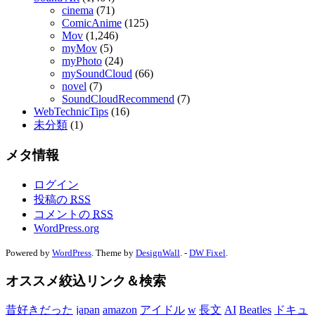
cinema
(71)
ComicAnime
(125)
Mov
(1,246)
myMov
(5)
myPhoto
(24)
mySoundCloud
(66)
novel
(7)
SoundCloudRecommend
(7)
WebTechnicTips
(16)
未分類
(1)
メタ情報
ログイン
投稿の
RSS
コメントの
RSS
WordPress.org
Powered by
WordPress
. Theme by
DesignWall
. -
DW Fixel
.
オススメ絞込リンク＆検索
昔好きだった
japan
amazon
アイドル
w
長文
AI
Beatles
ドキュ