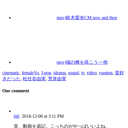
mov)鈴木梨央CM now and then
mov)福の種を蒔こう~~他
cinematic
,
femaleVo
,
J-pop
,
jdrama
,
sound
,
tv
,
video
,
yuming
,
昔好
きだった
,
松任谷由実
,
荒井由実
One comment
6i6
2018-12-06 at 3:11 PM
音、動画を追記。こっちのがやっぱいいよね。