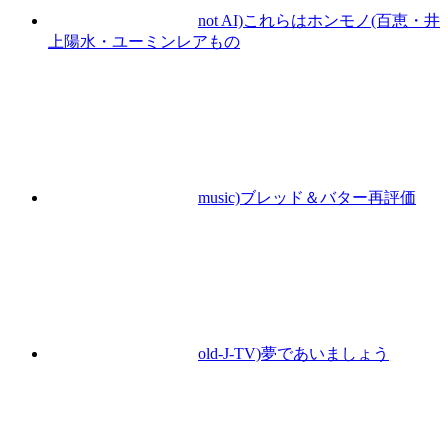
not AI)これらはホンモノ(百恵・井
上陽水・ユーミンレアもの
music)ブレッド＆バター再評価
old-J-TV)夢であいましょう