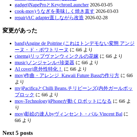
gadget)NapeProとKeychronLauncher
2026-03-05
cook-mov)うなぎを美味しく焼き直す
2026-03-03
repair)AC adapter直しながら改造
2026-02-28
変更があった
band)Angine de Poitrine (これはトンデモない変態 アンジ
ーヌ・ド・ポワトリーヌ
に
6i6
より
cinema)リップヴァンウィンクルの花嫁
に
6i6
より
music)ノンジャンル+珍楽器
に
6i6
より
AI cover)意外性特化！
に
6i6
より
mov)作曲・アレンジ_Kawaii Future Bassの作り方
に
6i6
より
mv)PacificaとChilli Beans.チリビーンズ(内外ガールポッ
プロック
に
6i6
より
mov-Technology)iPhoneが動くロボットになる
に
6i6
よ
り
mov)影絵の達人byヴィンセント・バル Vincent Bal
に
6i6
より
Next 5 posts