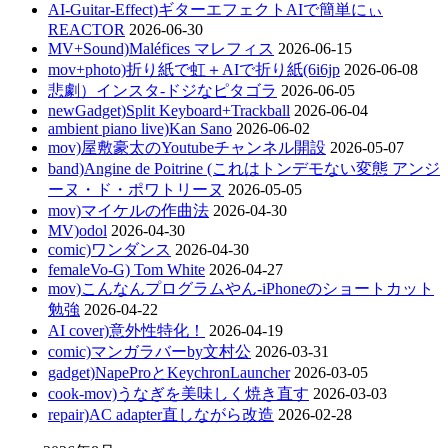
AI-Guitar-Effect)ギターエフェクトAIで簡単にぃ
REACTOR
2026-06-30
MV+Sound)Maléfices マレフィス
2026-06-15
mov+photo)折り紙で虹＋AIで折り紙(6i6jp
2026-06-08
悲劇）インスタ-ドジなピタゴラ
2026-06-05
newGadget)Split Keyboard+Trackball
2026-06-04
ambient piano live)Kan Sano
2026-06-02
mov)屋敷豪太のYoutubeチャンネル開設
2026-05-07
band)Angine de Poitrine (これはトンデモない変態 アンジ
ーヌ・ド・ポワトリーヌ
2026-05-05
mov)マイケルの作曲法
2026-04-30
MV)odol
2026-04-30
comic)ワンダンス
2026-04-30
femaleVo-G) Tom White
2026-04-27
mov)こんなんプログラムやん-iPhoneのショートカット
勉強
2026-04-22
AI cover)意外性特化！
2026-04-19
comic)マンガラバーby文村公
2026-03-31
gadget)NapeProとKeychronLauncher
2026-03-05
cook-mov)うなぎを美味しく焼き直す
2026-03-03
repair)AC adapter直しながら改造
2026-02-28