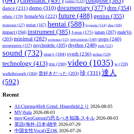
compose
(383)
comic
(133)
documentary
(377)
dtm
(354)
demo
(310)
dance
(231)
future
(488)
genius
(355)
femaleVo
(222)
ethnic
(170)
hentai
(588)
guitar
(167)
grotesque
(127)
hypnotic
(114)
idea
(106)
instrument
(385)
impact
(194)
japan
(207)
maleVo
J-pop
(175)
minimal
(282)
pops
(240)
(203)
percussion
(140)
orchestra
(115)
rhythm
(248)
psychedelic
(205)
progressive
(157)
rock
(121)
sound
(732)
synth
(236)
spacy
(184)
techno
(124)
video
(1035)
technology
(413)
trip
(190)
w
(159)
達人
珍
(331)
walkthrough
(184)
昔好きだった
(203)
(592)
Recent
AI-Cinema)Hell Grind. Higgsfieldより
2026-08-05
MV)Sala
2026-08-03
mov)GeoGuessrの恐るべき知識-スキル
2026-08-03
英語(海外-日本)雑学
2026-07-29
中国女性Vocal)王OK
2026-07-26