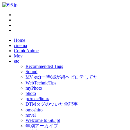
Home
cinema
ComicAnime
Mov
etc
Recommended Tags
Sound
MV etc)一時6i6が超ヘビロテしてた
WebTechnicTips
myPhoto
photo
pc/mac/linux
DTMタグのついた全記事
omoshiro
novel
Welcome to 6i6.jp!
年別アーカイブ