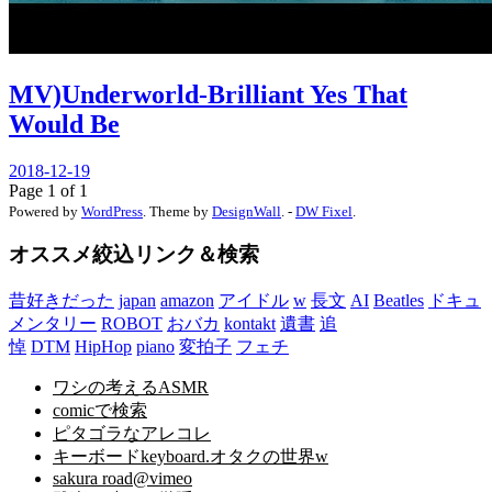
MV)Underworld-Brilliant Yes That
Would Be
2018-12-19
Page 1 of 1
Powered by
WordPress
. Theme by
DesignWall
. -
DW Fixel
.
オススメ絞込リンク＆検索
昔好きだった
japan
amazon
アイドル
w
長文
AI
Beatles
ドキュ
メンタリー
ROBOT
おバカ
kontakt
遺書
追
悼
DTM
HipHop
piano
変拍子
フェチ
ワシの考えるASMR
comicで検索
ピタゴラなアレコレ
キーボードkeyboard.オタクの世界w
sakura road@vimeo