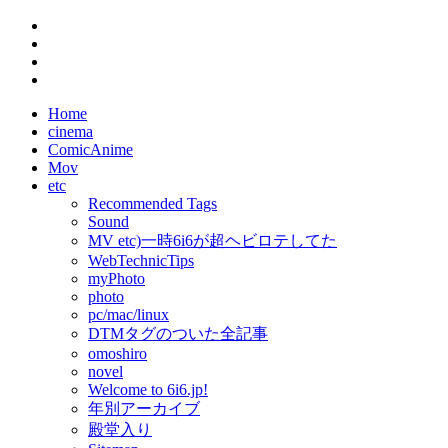
Home
cinema
ComicAnime
Mov
etc
Recommended Tags
Sound
MV etc)一時6i6が超ヘビロテしてた
WebTechnicTips
myPhoto
photo
pc/mac/linux
DTMタグのついた全記事
omoshiro
novel
Welcome to 6i6.jp!
年別アーカイブ
殿堂入り