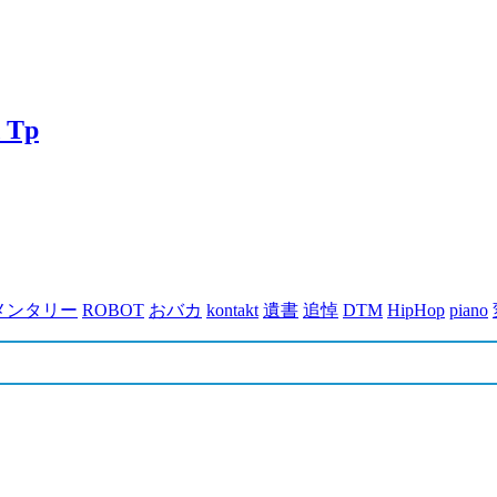
 Tp
メンタリー
ROBOT
おバカ
kontakt
遺書
追悼
DTM
HipHop
piano