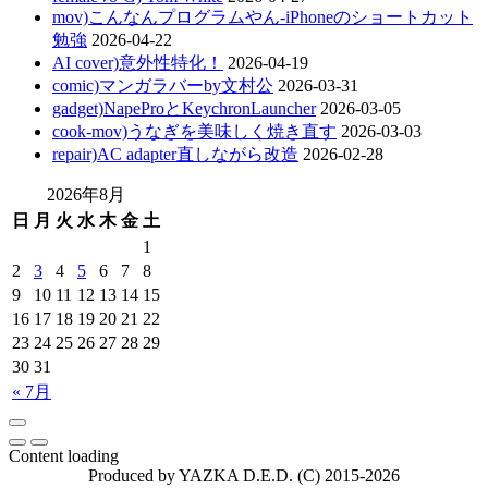
mov)こんなんプログラムやん-iPhoneのショートカット
勉強
2026-04-22
AI cover)意外性特化！
2026-04-19
comic)マンガラバーby文村公
2026-03-31
gadget)NapeProとKeychronLauncher
2026-03-05
cook-mov)うなぎを美味しく焼き直す
2026-03-03
repair)AC adapter直しながら改造
2026-02-28
2026年8月
日
月
火
水
木
金
土
1
2
3
4
5
6
7
8
9
10
11
12
13
14
15
16
17
18
19
20
21
22
23
24
25
26
27
28
29
30
31
« 7月
Content loading
Produced by YAZKA D.E.D. (C) 2015-2026