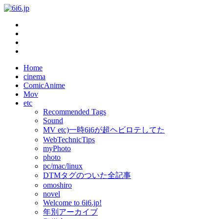
Home
cinema
ComicAnime
Mov
etc
Recommended Tags
Sound
MV etc)一時6i6が超ヘビロテしてた
WebTechnicTips
myPhoto
photo
pc/mac/linux
DTMタグのついた全記事
omoshiro
novel
Welcome to 6i6.jp!
年別アーカイブ