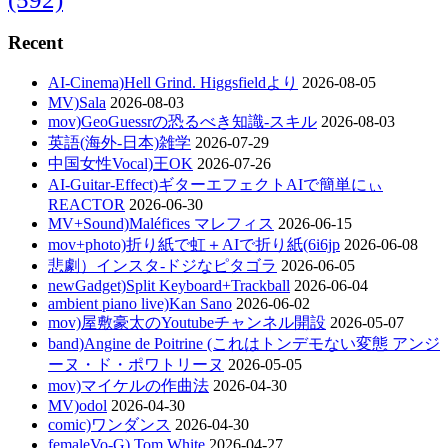
Recent
AI-Cinema)Hell Grind. Higgsfieldより
2026-08-05
MV)Sala
2026-08-03
mov)GeoGuessrの恐るべき知識-スキル
2026-08-03
英語(海外-日本)雑学
2026-07-29
中国女性Vocal)王OK
2026-07-26
AI-Guitar-Effect)ギターエフェクトAIで簡単にぃ
REACTOR
2026-06-30
MV+Sound)Maléfices マレフィス
2026-06-15
mov+photo)折り紙で虹＋AIで折り紙(6i6jp
2026-06-08
悲劇）インスタ-ドジなピタゴラ
2026-06-05
newGadget)Split Keyboard+Trackball
2026-06-04
ambient piano live)Kan Sano
2026-06-02
mov)屋敷豪太のYoutubeチャンネル開設
2026-05-07
band)Angine de Poitrine (これはトンデモない変態 アンジ
ーヌ・ド・ポワトリーヌ
2026-05-05
mov)マイケルの作曲法
2026-04-30
MV)odol
2026-04-30
comic)ワンダンス
2026-04-30
femaleVo-G) Tom White
2026-04-27