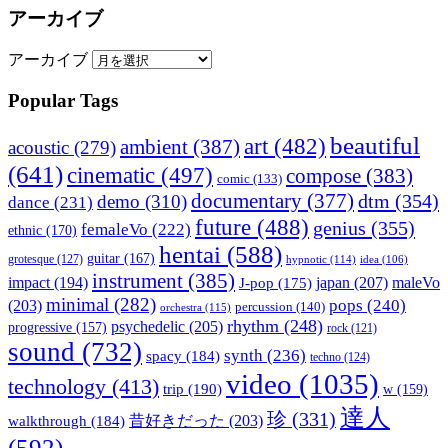
アーカイブ
アーカイブ
Popular Tags
beautiful
art
(482)
ambient
(387)
acoustic
(279)
(641)
cinematic
(497)
compose
(383)
comic
(133)
documentary
(377)
dtm
(354)
demo
(310)
dance
(231)
future
(488)
genius
(355)
femaleVo
(222)
ethnic
(170)
hentai
(588)
guitar
(167)
grotesque
(127)
hypnotic
(114)
idea
(106)
instrument
(385)
impact
(194)
japan
(207)
maleVo
J-pop
(175)
minimal
(282)
pops
(240)
(203)
percussion
(140)
orchestra
(115)
rhythm
(248)
psychedelic
(205)
progressive
(157)
rock
(121)
sound
(732)
synth
(236)
spacy
(184)
techno
(124)
video
(1035)
technology
(413)
trip
(190)
w
(159)
達人
珍
(331)
walkthrough
(184)
昔好きだった
(203)
(592)