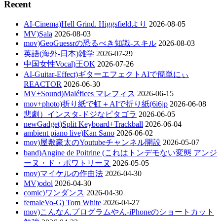
Recent
AI-Cinema)Hell Grind. Higgsfieldより
2026-08-05
MV)Sala
2026-08-03
mov)GeoGuessrの恐るべき知識-スキル
2026-08-03
英語(海外-日本)雑学
2026-07-29
中国女性Vocal)王OK
2026-07-26
AI-Guitar-Effect)ギターエフェクトAIで簡単にぃ
REACTOR
2026-06-30
MV+Sound)Maléfices マレフィス
2026-06-15
mov+photo)折り紙で虹＋AIで折り紙(6i6jp
2026-06-08
悲劇）インスタ-ドジなピタゴラ
2026-06-05
newGadget)Split Keyboard+Trackball
2026-06-04
ambient piano live)Kan Sano
2026-06-02
mov)屋敷豪太のYoutubeチャンネル開設
2026-05-07
band)Angine de Poitrine (これはトンデモない変態 アンジ
ーヌ・ド・ポワトリーヌ
2026-05-05
mov)マイケルの作曲法
2026-04-30
MV)odol
2026-04-30
comic)ワンダンス
2026-04-30
femaleVo-G) Tom White
2026-04-27
mov)こんなんプログラムやん-iPhoneのショートカット