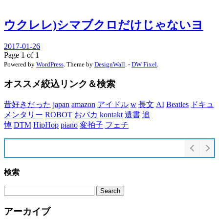
ウクレレ)シマブクロだけじゃないヨ
2017-01-26
Page 1 of 1
Powered by
WordPress
. Theme by
DesignWall
. -
DW Fixel
.
オススメ絞込リンク＆検索
昔好きだった
japan
amazon
アイドル
w
長文
AI
Beatles
ドキュ
メンタリー
ROBOT
おバカ
kontakt
遺書
追
悼
DTM
HipHop
piano
変拍子
フェチ
検索
アーカイブ