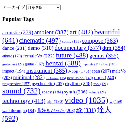
アーカイブ
Popular Tags
beautiful
art
(482)
ambient
(387)
acoustic
(279)
(641)
cinematic
(497)
compose
(383)
comic
(133)
documentary
(377)
dtm
(354)
demo
(310)
dance
(231)
future
(488)
genius
(355)
femaleVo
(222)
ethnic
(170)
hentai
(588)
guitar
(167)
grotesque
(127)
hypnotic
(114)
idea
(106)
instrument
(385)
impact
(194)
japan
(207)
maleVo
J-pop
(175)
minimal
(282)
pops
(240)
(203)
percussion
(140)
orchestra
(115)
rhythm
(248)
psychedelic
(205)
progressive
(157)
rock
(121)
sound
(732)
synth
(236)
spacy
(184)
techno
(124)
video
(1035)
technology
(413)
trip
(190)
w
(159)
達人
珍
(331)
walkthrough
(184)
昔好きだった
(203)
(592)