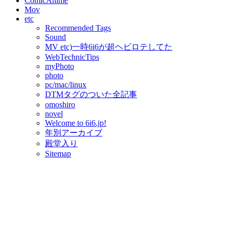
ComicAnime
Mov
etc
Recommended Tags
Sound
MV etc)一時6i6が超ヘビロテしてた
WebTechnicTips
myPhoto
photo
pc/mac/linux
DTMタグのついた全記事
omoshiro
novel
Welcome to 6i6.jp!
年別アーカイブ
殿堂入り
Sitemap