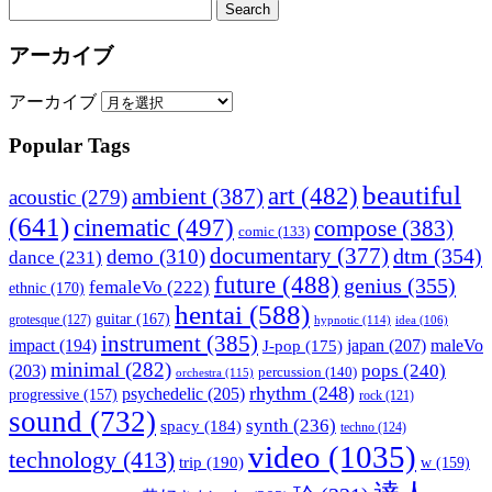
アーカイブ
アーカイブ
Popular Tags
beautiful
art
(482)
ambient
(387)
acoustic
(279)
(641)
cinematic
(497)
compose
(383)
comic
(133)
documentary
(377)
dtm
(354)
demo
(310)
dance
(231)
future
(488)
genius
(355)
femaleVo
(222)
ethnic
(170)
hentai
(588)
guitar
(167)
grotesque
(127)
hypnotic
(114)
idea
(106)
instrument
(385)
impact
(194)
japan
(207)
maleVo
J-pop
(175)
minimal
(282)
pops
(240)
(203)
percussion
(140)
orchestra
(115)
rhythm
(248)
psychedelic
(205)
progressive
(157)
rock
(121)
sound
(732)
synth
(236)
spacy
(184)
techno
(124)
video
(1035)
technology
(413)
trip
(190)
w
(159)