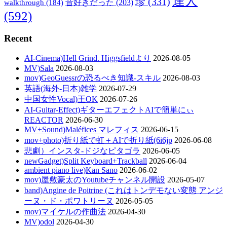
達人
珍
(331)
walkthrough
(184)
昔好きだった
(203)
(592)
Recent
AI-Cinema)Hell Grind. Higgsfieldより
2026-08-05
MV)Sala
2026-08-03
mov)GeoGuessrの恐るべき知識-スキル
2026-08-03
英語(海外-日本)雑学
2026-07-29
中国女性Vocal)王OK
2026-07-26
AI-Guitar-Effect)ギターエフェクトAIで簡単にぃ
REACTOR
2026-06-30
MV+Sound)Maléfices マレフィス
2026-06-15
mov+photo)折り紙で虹＋AIで折り紙(6i6jp
2026-06-08
悲劇）インスタ-ドジなピタゴラ
2026-06-05
newGadget)Split Keyboard+Trackball
2026-06-04
ambient piano live)Kan Sano
2026-06-02
mov)屋敷豪太のYoutubeチャンネル開設
2026-05-07
band)Angine de Poitrine (これはトンデモない変態 アンジ
ーヌ・ド・ポワトリーヌ
2026-05-05
mov)マイケルの作曲法
2026-04-30
MV)odol
2026-04-30