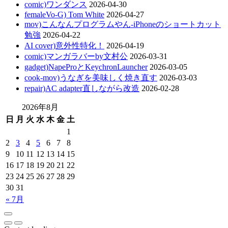
comic)ワンダンス
2026-04-30
femaleVo-G) Tom White
2026-04-27
mov)こんなんプログラムやん-iPhoneのショートカット
勉強
2026-04-22
AI cover)意外性特化！
2026-04-19
comic)マンガラバーby文村公
2026-03-31
gadget)NapeProとKeychronLauncher
2026-03-05
cook-mov)うなぎを美味しく焼き直す
2026-03-03
repair)AC adapter直しながら改造
2026-02-28
2026年8月
日
月
火
水
木
金
土
1
2
3
4
5
6
7
8
9
10
11
12
13
14
15
16
17
18
19
20
21
22
23
24
25
26
27
28
29
30
31
« 7月