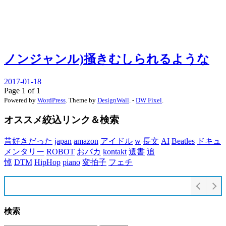
ノンジャンル)掻きむしられるような
2017-01-18
Page 1 of 1
Powered by
WordPress
. Theme by
DesignWall
. -
DW Fixel
.
オススメ絞込リンク＆検索
昔好きだった
japan
amazon
アイドル
w
長文
AI
Beatles
ドキュ
メンタリー
ROBOT
おバカ
kontakt
遺書
追
悼
DTM
HipHop
piano
変拍子
フェチ
検索