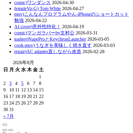
comic)ワンダンス
2026-04-30
femaleVo-G) Tom White
2026-04-27
mov)こんなんプログラムやん-iPhoneのショートカット
勉強
2026-04-22
AI cover)意外性特化！
2026-04-19
comic)マンガラバーby文村公
2026-03-31
gadget)NapeProとKeychronLauncher
2026-03-05
cook-mov)うなぎを美味しく焼き直す
2026-03-03
repair)AC adapter直しながら改造
2026-02-28
2026年8月
日
月
火
水
木
金
土
1
2
3
4
5
6
7
8
9
10
11
12
13
14
15
16
17
18
19
20
21
22
23
24
25
26
27
28
29
30
31
« 7月