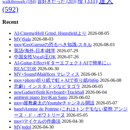
達人
珍
(331)
walkthrough
(184)
昔好きだった
(203)
(592)
Recent
AI-Cinema)Hell Grind. Higgsfieldより
2026-08-05
MV)Sala
2026-08-03
mov)GeoGuessrの恐るべき知識-スキル
2026-08-03
英語(海外-日本)雑学
2026-07-29
中国女性Vocal)王OK
2026-07-26
AI-Guitar-Effect)ギターエフェクトAIで簡単にぃ
REACTOR
2026-06-30
MV+Sound)Maléfices マレフィス
2026-06-15
mov+photo)折り紙で虹＋AIで折り紙(6i6jp
2026-06-08
悲劇）インスタ-ドジなピタゴラ
2026-06-05
newGadget)Split Keyboard+Trackball
2026-06-04
ambient piano live)Kan Sano
2026-06-02
mov)屋敷豪太のYoutubeチャンネル開設
2026-05-07
band)Angine de Poitrine (これはトンデモない変態 アンジ
ーヌ・ド・ポワトリーヌ
2026-05-05
mov)マイケルの作曲法
2026-04-30
MV)odol
2026-04-30