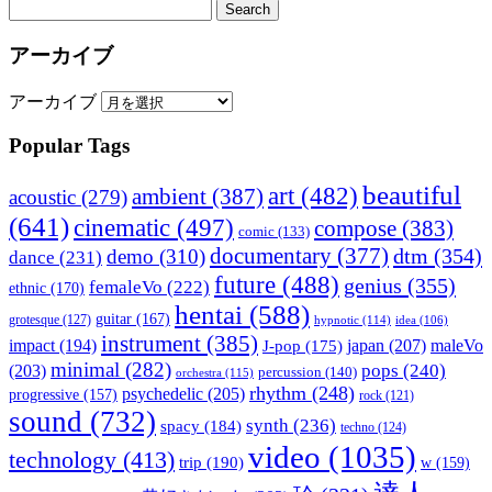
アーカイブ
アーカイブ
Popular Tags
beautiful
art
(482)
ambient
(387)
acoustic
(279)
(641)
cinematic
(497)
compose
(383)
comic
(133)
documentary
(377)
dtm
(354)
demo
(310)
dance
(231)
future
(488)
genius
(355)
femaleVo
(222)
ethnic
(170)
hentai
(588)
guitar
(167)
grotesque
(127)
hypnotic
(114)
idea
(106)
instrument
(385)
impact
(194)
japan
(207)
maleVo
J-pop
(175)
minimal
(282)
pops
(240)
(203)
percussion
(140)
orchestra
(115)
rhythm
(248)
psychedelic
(205)
progressive
(157)
rock
(121)
sound
(732)
synth
(236)
spacy
(184)
techno
(124)
video
(1035)
technology
(413)
trip
(190)
w
(159)