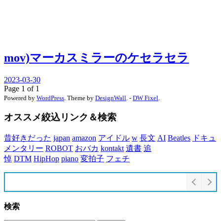
mov)マーカスミラーのケセラセラ
2023-03-30
Page 1 of 1
Powered by
WordPress
. Theme by
DesignWall
. -
DW Fixel
.
オススメ絞込リンク＆検索
昔好きだった
japan
amazon
アイドル
w
長文
AI
Beatles
ドキュ
メンタリー
ROBOT
おバカ
kontakt
遺書
追
悼
DTM
HipHop
piano
変拍子
フェチ
検索