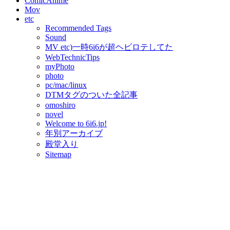
ComicAnime
Mov
etc
Recommended Tags
Sound
MV etc)一時6i6が超ヘビロテしてた
WebTechnicTips
myPhoto
photo
pc/mac/linux
DTMタグのついた全記事
omoshiro
novel
Welcome to 6i6.jp!
年別アーカイブ
殿堂入り
Sitemap