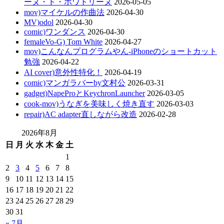
ーヌ・ド・ポワトリーヌ
2026-05-05
mov)マイケルの作曲法
2026-04-30
MV)odol
2026-04-30
comic)ワンダンス
2026-04-30
femaleVo-G) Tom White
2026-04-27
mov)こんなんプログラムやん-iPhoneのショートカット
勉強
2026-04-22
AI cover)意外性特化！
2026-04-19
comic)マンガラバーby文村公
2026-03-31
gadget)NapeProとKeychronLauncher
2026-03-05
cook-mov)うなぎを美味しく焼き直す
2026-03-03
repair)AC adapter直しながら改造
2026-02-28
2026年8月
日
月
火
水
木
金
土
1
2
3
4
5
6
7
8
9
10
11
12
13
14
15
16
17
18
19
20
21
22
23
24
25
26
27
28
29
30
31
« 7月