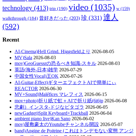
video
(1035)
technology
(413)
trip
(190)
w
(159)
達人
珍
(331)
walkthrough
(184)
昔好きだった
(203)
(592)
Recent
AI-Cinema)Hell Grind. Higgsfieldより
2026-08-05
MV)Sala
2026-08-03
mov)GeoGuessrの恐るべき知識-スキル
2026-08-03
英語(海外-日本)雑学
2026-07-29
中国女性Vocal)王OK
2026-07-26
AI-Guitar-Effect)ギターエフェクトAIで簡単にぃ
REACTOR
2026-06-30
MV+Sound)Maléfices マレフィス
2026-06-15
mov+photo)折り紙で虹＋AIで折り紙(6i6jp
2026-06-08
悲劇）インスタ-ドジなピタゴラ
2026-06-05
newGadget)Split Keyboard+Trackball
2026-06-04
ambient piano live)Kan Sano
2026-06-02
mov)屋敷豪太のYoutubeチャンネル開設
2026-05-07
band)Angine de Poitrine (これはトンデモない変態 アンジ