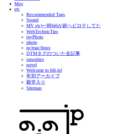
Mov
etc
Recommended Tags
Sound
MV etc)一時6i6が超ヘビロテしてた
WebTechnicTips
myPhoto
photo
pc/mac/linux
DTMタグのついた全記事
omoshiro
novel
Welcome to 6i6.jp!
年別アーカイブ
殿堂入り
Sitemap