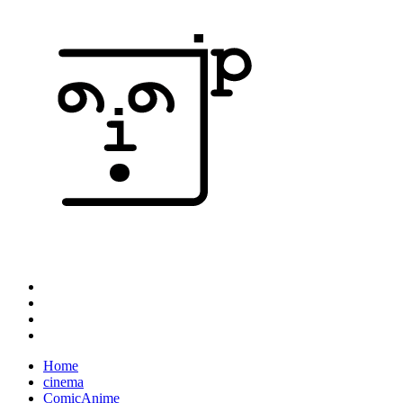
Home
cinema
ComicAnime