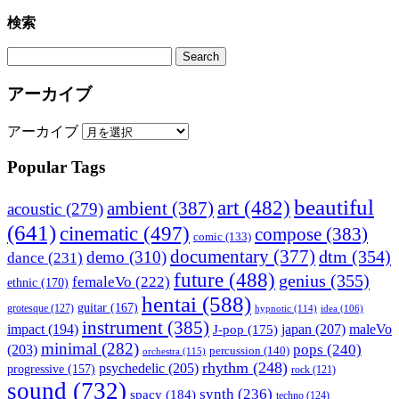
検索
アーカイブ
アーカイブ
Popular Tags
beautiful
art
(482)
ambient
(387)
acoustic
(279)
(641)
cinematic
(497)
compose
(383)
comic
(133)
documentary
(377)
dtm
(354)
demo
(310)
dance
(231)
future
(488)
genius
(355)
femaleVo
(222)
ethnic
(170)
hentai
(588)
guitar
(167)
grotesque
(127)
hypnotic
(114)
idea
(106)
instrument
(385)
impact
(194)
japan
(207)
maleVo
J-pop
(175)
minimal
(282)
pops
(240)
(203)
percussion
(140)
orchestra
(115)
rhythm
(248)
psychedelic
(205)
progressive
(157)
rock
(121)
sound
(732)
synth
(236)
spacy
(184)
techno
(124)