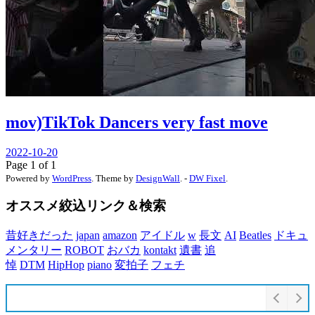
mov)TikTok Dancers very fast move
2022-10-20
Page 1 of 1
Powered by
WordPress
. Theme by
DesignWall
. -
DW Fixel
.
オススメ絞込リンク＆検索
昔好きだった
japan
amazon
アイドル
w
長文
AI
Beatles
ドキュ
メンタリー
ROBOT
おバカ
kontakt
遺書
追
悼
DTM
HipHop
piano
変拍子
フェチ