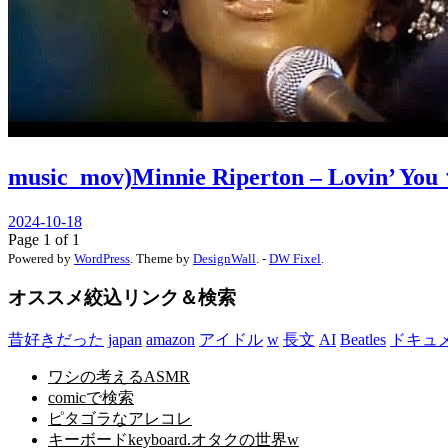
music_mov)Minnie Riperton – Lo
2024-10-18
Page 1 of 1
Powered by
WordPress
. Theme by
DesignWall
. -
DW Fixel
.
オススメ絞込リンク＆検索
昔好きだった
japan
amazon
アイドル
w
長文
AI
Beatles
ドキュ
ワシの考えるASMR
comicで検索
ピタゴラなアレコレ
キーボードkeyboard.オタクの世界w