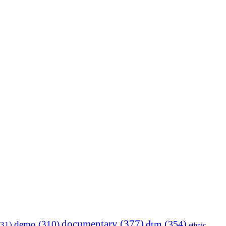
documentary
(377)
dtm
(354)
demo
(310)
31)
ethnic