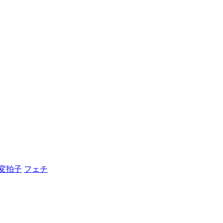
変拍子
フェチ