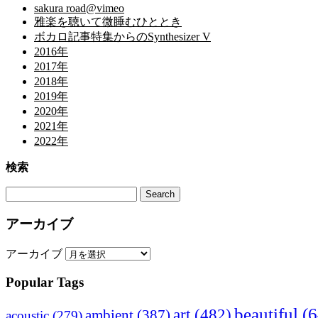
sakura road@vimeo
雅楽を聴いて微睡むひととき
ボカロ記事特集からのSynthesizer V
2016年
2017年
2018年
2019年
2020年
2021年
2022年
検索
アーカイブ
アーカイブ
Popular Tags
beautiful
(6
art
(482)
ambient
(387)
acoustic
(279)