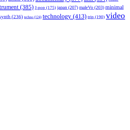
strument
(385)
minimal
japan
(207)
maleVo
(203)
J-pop
(175)
video
technology
(413)
synth
(236)
trip
(190)
techno
(124)