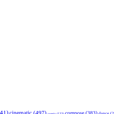
41)
cinematic
(497)
compose
(383)
dance
(2
comic
(133)