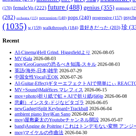
future
(488)
genius
(355)
femaleVo
(222)
(170)
grotesque
(12
(282)
pops
(240)
psyche
percussion
(140)
progressive
(157)
orchestra
(115)
(1035)
珍
(3
walkthrough
(184)
昔好きだった
(203)
w
(159)
Recent
AI-Cinema)Hell Grind. Higgsfieldより
2026-08-05
MV)Sala
2026-08-03
mov)GeoGuessrの恐るべき知識-スキル
2026-08-03
英語(海外-日本)雑学
2026-07-29
中国女性Vocal)王OK
2026-07-26
AI-Guitar-Effect)ギターエフェクトAIで簡単にぃ REACT
MV+Sound)Maléfices マレフィス
2026-06-15
mov+photo)折り紙で虹＋AIで折り紙(6i6jp
2026-06-08
悲劇）インスタ-ドジなピタゴラ
2026-06-05
newGadget)Split Keyboard+Trackball
2026-06-04
ambient piano live)Kan Sano
2026-06-02
mov)屋敷豪太のYoutubeチャンネル開設
2026-05-07
band)Angine de Poitrine (これはトンデモない変態 ア
mov)マイケルの作曲法
2026-04-30