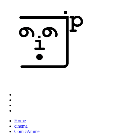
Home
cinema
ComicAnime