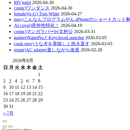
MV)odol
2026-04-30
comic)ワンダンス
2026-04-30
femaleVo-G) Tom White
2026-04-27
mov)こんなんプログラムやん-iPhoneのショートカット
AI cover)意外性特化！
2026-04-19
comic)マンガラバーby文村公
2026-03-31
gadget)NapeProとKeychronLauncher
2026-03-05
cook-mov)うなぎを美味しく焼き直す
2026-03-03
repair)AC adapter直しながら改造
2026-02-28
2026年8月
日
月
火
水
木
金
土
1
2
3
4
5
6
7
8
9
10
11
12
13
14
15
16
17
18
19
20
21
22
23
24
25
26
27
28
29
30
31
« 7月