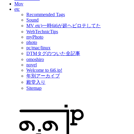
Mov
etc
Recommended Tags
Sound
MV etc)一時6i6が超ヘビロテしてた
WebTechnicTips
myPhoto
photo
pc/mac/linux
DTMタグのついた全記事
omoshiro
novel
Welcome to 6i6.jp!
年別アーカイブ
殿堂入り
Sitemap