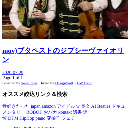
mov)ブタペストのジプシーヴァイオリ
ン
2020-07-29
Page 1 of 1
Powered by
WordPress
. Theme by
DesignWall
. -
DW Fixel
.
オススメ絞込リンク＆検索
昔好きだった
japan
amazon
アイドル
w
長文
AI
Beatles
ドキュ
メンタリー
ROBOT
おバカ
kontakt
遺書
追
悼
DTM
HipHop
piano
変拍子
フェチ