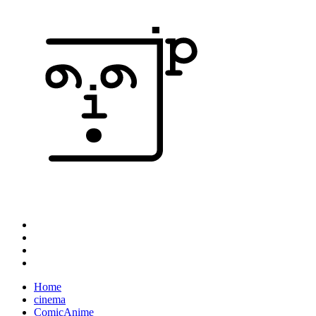
Home
cinema
ComicAnime