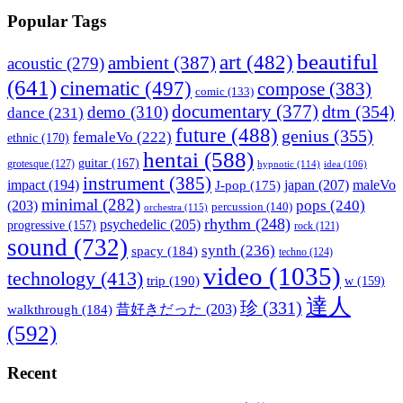
Popular Tags
beautiful
art
(482)
ambient
(387)
acoustic
(279)
(641)
cinematic
(497)
compose
(383)
comic
(133)
documentary
(377)
dtm
(354)
demo
(310)
dance
(231)
future
(488)
genius
(355)
femaleVo
(222)
ethnic
(170)
hentai
(588)
guitar
(167)
grotesque
(127)
hypnotic
(114)
idea
(106)
instrument
(385)
impact
(194)
japan
(207)
maleVo
J-pop
(175)
minimal
(282)
pops
(240)
(203)
percussion
(140)
orchestra
(115)
rhythm
(248)
psychedelic
(205)
progressive
(157)
rock
(121)
sound
(732)
synth
(236)
spacy
(184)
techno
(124)
video
(1035)
technology
(413)
trip
(190)
w
(159)
達人
珍
(331)
walkthrough
(184)
昔好きだった
(203)
(592)
Recent