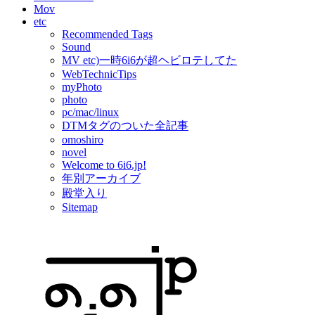
Mov
etc
Recommended Tags
Sound
MV etc)一時6i6が超ヘビロテしてた
WebTechnicTips
myPhoto
photo
pc/mac/linux
DTMタグのついた全記事
omoshiro
novel
Welcome to 6i6.jp!
年別アーカイブ
殿堂入り
Sitemap