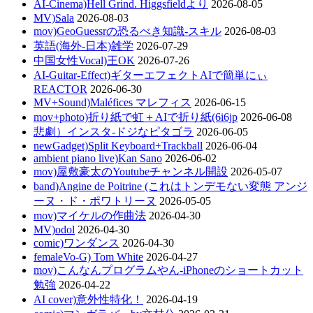
AI-Cinema)Hell Grind. Higgsfieldより
2026-08-05
MV)Sala
2026-08-03
mov)GeoGuessrの恐るべき知識-スキル
2026-08-03
英語(海外-日本)雑学
2026-07-29
中国女性Vocal)王OK
2026-07-26
AI-Guitar-Effect)ギターエフェクトAIで簡単にぃ
REACTOR
2026-06-30
MV+Sound)Maléfices マレフィス
2026-06-15
mov+photo)折り紙で虹＋AIで折り紙(6i6jp
2026-06-08
悲劇）インスタ-ドジなピタゴラ
2026-06-05
newGadget)Split Keyboard+Trackball
2026-06-04
ambient piano live)Kan Sano
2026-06-02
mov)屋敷豪太のYoutubeチャンネル開設
2026-05-07
band)Angine de Poitrine (これはトンデモない変態 アンジ
ーヌ・ド・ポワトリーヌ
2026-05-05
mov)マイケルの作曲法
2026-04-30
MV)odol
2026-04-30
comic)ワンダンス
2026-04-30
femaleVo-G) Tom White
2026-04-27
mov)こんなんプログラムやん-iPhoneのショートカット
勉強
2026-04-22
AI cover)意外性特化！
2026-04-19