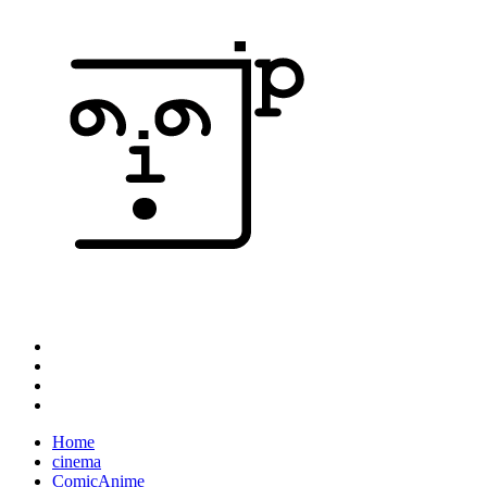
Home
cinema
ComicAnime