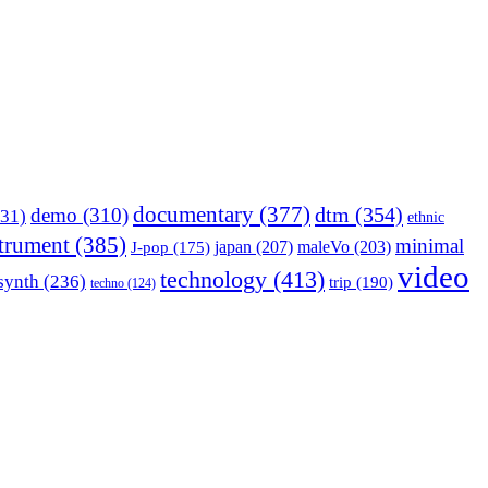
documentary
(377)
dtm
(354)
demo
(310)
31)
ethnic
strument
(385)
minimal
japan
(207)
maleVo
(203)
J-pop
(175)
video
technology
(413)
synth
(236)
trip
(190)
techno
(124)