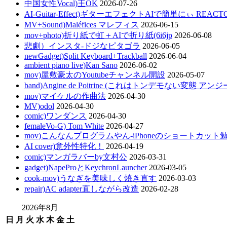
中国女性Vocal)王OK
2026-07-26
AI-Guitar-Effect)ギターエフェクトAIで簡単にぃ REACT
MV+Sound)Maléfices マレフィス
2026-06-15
mov+photo)折り紙で虹＋AIで折り紙(6i6jp
2026-06-08
悲劇）インスタ-ドジなピタゴラ
2026-06-05
newGadget)Split Keyboard+Trackball
2026-06-04
ambient piano live)Kan Sano
2026-06-02
mov)屋敷豪太のYoutubeチャンネル開設
2026-05-07
band)Angine de Poitrine (これはトンデモない変態 ア
mov)マイケルの作曲法
2026-04-30
MV)odol
2026-04-30
comic)ワンダンス
2026-04-30
femaleVo-G) Tom White
2026-04-27
mov)こんなんプログラムやん-iPhoneのショートカット
AI cover)意外性特化！
2026-04-19
comic)マンガラバーby文村公
2026-03-31
gadget)NapeProとKeychronLauncher
2026-03-05
cook-mov)うなぎを美味しく焼き直す
2026-03-03
repair)AC adapter直しながら改造
2026-02-28
2026年8月
日
月
火
水
木
金
土