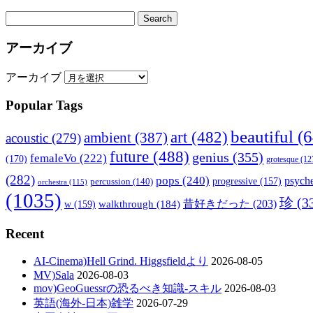
アーカイブ
アーカイブ
Popular Tags
beautiful
(6
art
(482)
ambient
(387)
acoustic
(279)
future
(488)
genius
(355)
femaleVo
(222)
(170)
grotesque
(12
(282)
pops
(240)
psyche
percussion
(140)
progressive
(157)
orchestra
(115)
(1035)
珍
(3
walkthrough
(184)
昔好きだった
(203)
w
(159)
Recent
AI-Cinema)Hell Grind. Higgsfieldより
2026-08-05
MV)Sala
2026-08-03
mov)GeoGuessrの恐るべき知識-スキル
2026-08-03
英語(海外-日本)雑学
2026-07-29