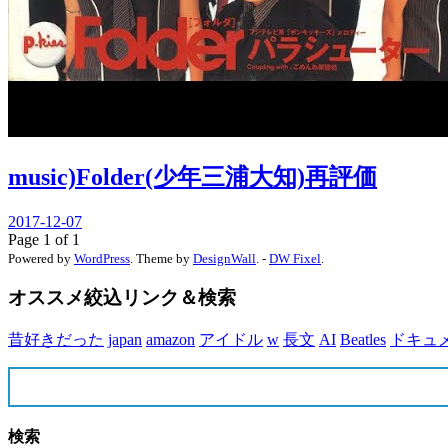
music)Folder(少年三浦大知)再評価
2017-12-07
Page 1 of 1
Powered by
WordPress
. Theme by
DesignWall
. -
DW Fixel
.
オススメ絞込リンク＆検索
昔好きだった
japan
amazon
アイドル
w
長文
AI
Beatles
ドキュ
検索