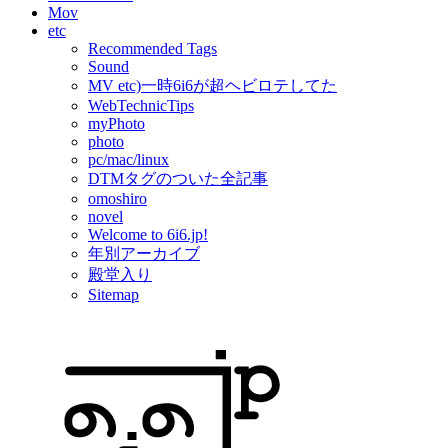
Mov
etc
Recommended Tags
Sound
MV etc)一時6i6が超ヘビロテしてた
WebTechnicTips
myPhoto
photo
pc/mac/linux
DTMタグのついた全記事
omoshiro
novel
Welcome to 6i6.jp!
年別アーカイブ
殿堂入り
Sitemap