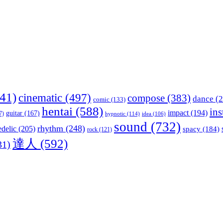
41)
cinematic
(497)
compose
(383)
dance
(2
comic
(133)
hentai
(588)
in
impact
(194)
guitar
(167)
7)
hypnotic
(114)
idea
(106)
sound
(732)
rhythm
(248)
delic
(205)
spacy
(184)
rock
(121)
達人
(592)
31)