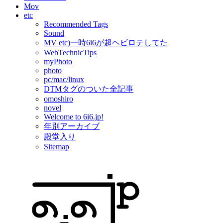
Mov
etc
Recommended Tags
Sound
MV etc)一時6i6が超ヘビロテしてた
WebTechnicTips
myPhoto
photo
pc/mac/linux
DTMタグのついた全記事
omoshiro
novel
Welcome to 6i6.jp!
年別アーカイブ
殿堂入り
Sitemap