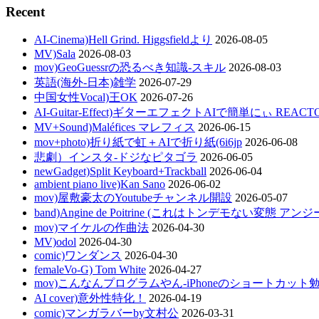
Recent
AI-Cinema)Hell Grind. Higgsfieldより
2026-08-05
MV)Sala
2026-08-03
mov)GeoGuessrの恐るべき知識-スキル
2026-08-03
英語(海外-日本)雑学
2026-07-29
中国女性Vocal)王OK
2026-07-26
AI-Guitar-Effect)ギターエフェクトAIで簡単にぃ REACT
MV+Sound)Maléfices マレフィス
2026-06-15
mov+photo)折り紙で虹＋AIで折り紙(6i6jp
2026-06-08
悲劇）インスタ-ドジなピタゴラ
2026-06-05
newGadget)Split Keyboard+Trackball
2026-06-04
ambient piano live)Kan Sano
2026-06-02
mov)屋敷豪太のYoutubeチャンネル開設
2026-05-07
band)Angine de Poitrine (これはトンデモない変態 ア
mov)マイケルの作曲法
2026-04-30
MV)odol
2026-04-30
comic)ワンダンス
2026-04-30
femaleVo-G) Tom White
2026-04-27
mov)こんなんプログラムやん-iPhoneのショートカット
AI cover)意外性特化！
2026-04-19
comic)マンガラバーby文村公
2026-03-31