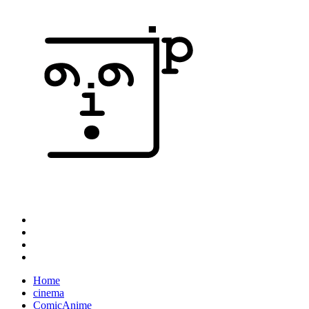
Home
cinema
ComicAnime