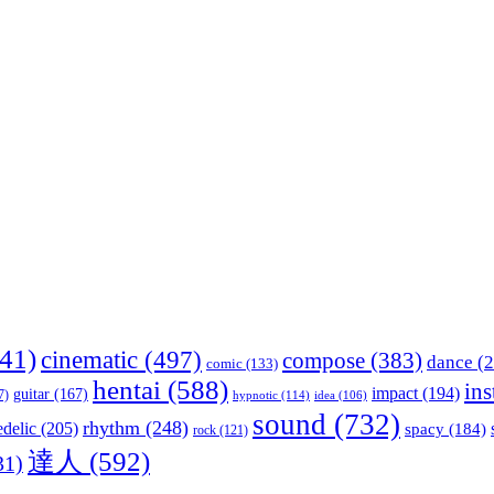
41)
cinematic
(497)
compose
(383)
dance
(2
comic
(133)
hentai
(588)
in
impact
(194)
guitar
(167)
7)
hypnotic
(114)
idea
(106)
sound
(732)
rhythm
(248)
delic
(205)
spacy
(184)
rock
(121)
達人
(592)
31)