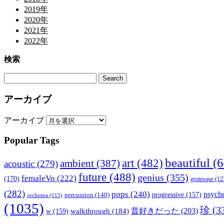
2019年
2020年
2021年
2022年
検索
アーカイブ
アーカイブ
Popular Tags
beautiful
(6
art
(482)
ambient
(387)
acoustic
(279)
future
(488)
genius
(355)
femaleVo
(222)
(170)
grotesque
(12
(282)
pops
(240)
psyche
percussion
(140)
progressive
(157)
orchestra
(115)
(1035)
珍
(3
walkthrough
(184)
昔好きだった
(203)
w
(159)