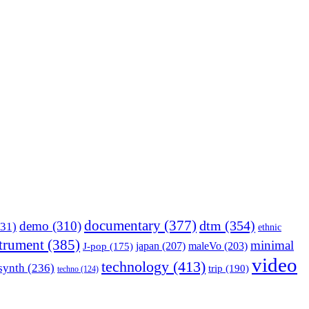
documentary
(377)
dtm
(354)
demo
(310)
31)
ethnic
strument
(385)
minimal
japan
(207)
maleVo
(203)
J-pop
(175)
video
technology
(413)
synth
(236)
trip
(190)
techno
(124)