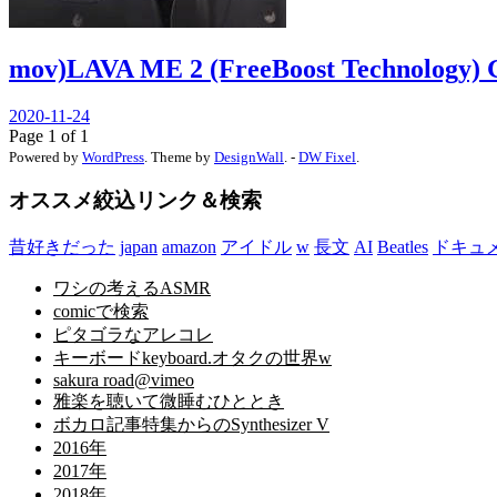
mov)LAVA ME 2 (FreeBoost Technology) 
2020-11-24
Page 1 of 1
Powered by
WordPress
. Theme by
DesignWall
. -
DW Fixel
.
オススメ絞込リンク＆検索
昔好きだった
japan
amazon
アイドル
w
長文
AI
Beatles
ドキュ
ワシの考えるASMR
comicで検索
ピタゴラなアレコレ
キーボードkeyboard.オタクの世界w
sakura road@vimeo
雅楽を聴いて微睡むひととき
ボカロ記事特集からのSynthesizer V
2016年
2017年
2018年