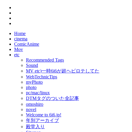
Home
cinema
ComicAnime
Mov
etc
Recommended Tags
Sound
MV etc)一時6i6が超ヘビロテしてた
WebTechnicTips
myPhoto
photo
pc/mac/linux
DTMタグのついた全記事
omoshiro
novel
Welcome to 6i6.jp!
年別アーカイブ
殿堂入り