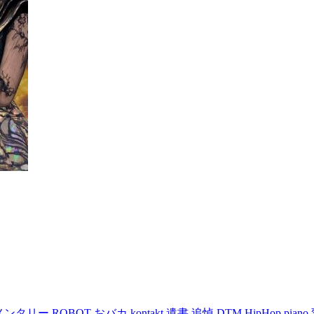
メンタリー
ROBOT
おバカ
kontakt
遺書
追悼
DTM
HipHop
piano