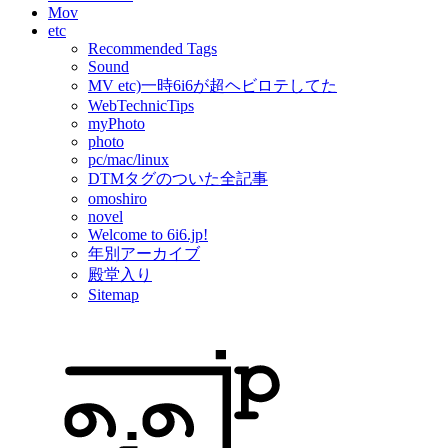
Mov
etc
Recommended Tags
Sound
MV etc)一時6i6が超ヘビロテしてた
WebTechnicTips
myPhoto
photo
pc/mac/linux
DTMタグのついた全記事
omoshiro
novel
Welcome to 6i6.jp!
年別アーカイブ
殿堂入り
Sitemap