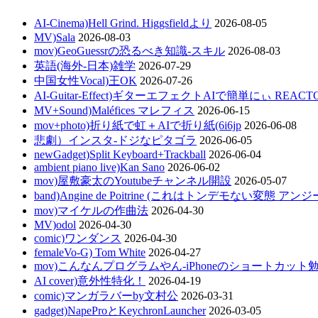
AI-Cinema)Hell Grind. Higgsfieldより
2026-08-05
MV)Sala
2026-08-03
mov)GeoGuessrの恐るべき知識-スキル
2026-08-03
英語(海外-日本)雑学
2026-07-29
中国女性Vocal)王OK
2026-07-26
AI-Guitar-Effect)ギターエフェクトAIで簡単にぃ REACT
MV+Sound)Maléfices マレフィス
2026-06-15
mov+photo)折り紙で虹＋AIで折り紙(6i6jp
2026-06-08
悲劇）インスタ-ドジなピタゴラ
2026-06-05
newGadget)Split Keyboard+Trackball
2026-06-04
ambient piano live)Kan Sano
2026-06-02
mov)屋敷豪太のYoutubeチャンネル開設
2026-05-07
band)Angine de Poitrine (これはトンデモない変態 ア
mov)マイケルの作曲法
2026-04-30
MV)odol
2026-04-30
comic)ワンダンス
2026-04-30
femaleVo-G) Tom White
2026-04-27
mov)こんなんプログラムやん-iPhoneのショートカット
AI cover)意外性特化！
2026-04-19
comic)マンガラバーby文村公
2026-03-31
gadget)NapeProとKeychronLauncher
2026-03-05