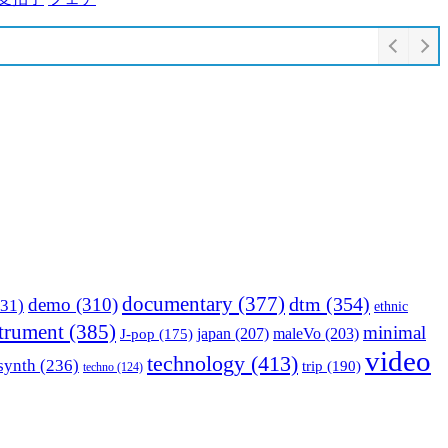
documentary
(377)
dtm
(354)
demo
(310)
31)
ethnic
strument
(385)
minimal
japan
(207)
maleVo
(203)
J-pop
(175)
video
technology
(413)
synth
(236)
trip
(190)
techno
(124)