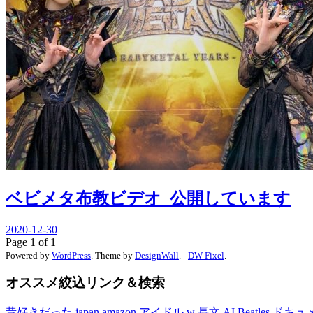
ベビメタ布教ビデオ_公開しています
2020-12-30
Page 1 of 1
Powered by
WordPress
. Theme by
DesignWall
. -
DW Fixel
.
オススメ絞込リンク＆検索
昔好きだった
japan
amazon
アイドル
w
長文
AI
Beatles
ドキュ