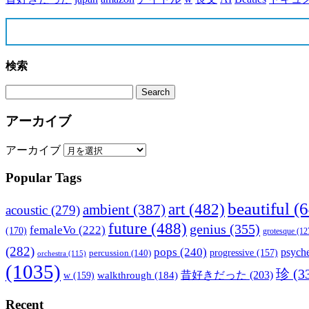
検索
アーカイブ
アーカイブ
Popular Tags
beautiful
(6
art
(482)
ambient
(387)
acoustic
(279)
future
(488)
genius
(355)
femaleVo
(222)
(170)
grotesque
(12
(282)
pops
(240)
psyche
percussion
(140)
progressive
(157)
orchestra
(115)
(1035)
珍
(3
walkthrough
(184)
昔好きだった
(203)
w
(159)
Recent