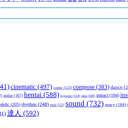
41)
cinematic
(497)
compose
(383)
dance
(2
comic
(133)
hentai
(588)
in
impact
(194)
guitar
(167)
7)
hypnotic
(114)
idea
(106)
sound
(732)
rhythm
(248)
delic
(205)
spacy
(184)
rock
(121)
達人
(592)
31)