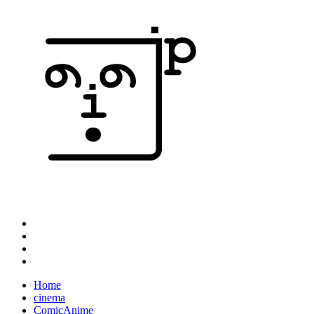
Home
cinema
ComicAnime