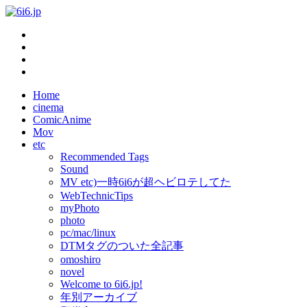
Home
cinema
ComicAnime
Mov
etc
Recommended Tags
Sound
MV etc)一時6i6が超ヘビロテしてた
WebTechnicTips
myPhoto
photo
pc/mac/linux
DTMタグのついた全記事
omoshiro
novel
Welcome to 6i6.jp!
年別アーカイブ