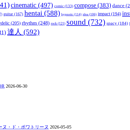
41)
cinematic
(497)
compose
(383)
dance
(2
comic
(133)
hentai
(588)
in
impact
(194)
guitar
(167)
7)
hypnotic
(114)
idea
(106)
sound
(732)
rhythm
(248)
delic
(205)
spacy
(184)
rock
(121)
達人
(592)
31)
OR
2026-06-30
ンジーヌ・ド・ポワトリーヌ
2026-05-05