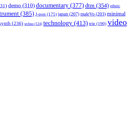
documentary
(377)
dtm
(354)
demo
(310)
31)
ethnic
strument
(385)
minimal
japan
(207)
maleVo
(203)
J-pop
(175)
video
technology
(413)
synth
(236)
trip
(190)
techno
(124)