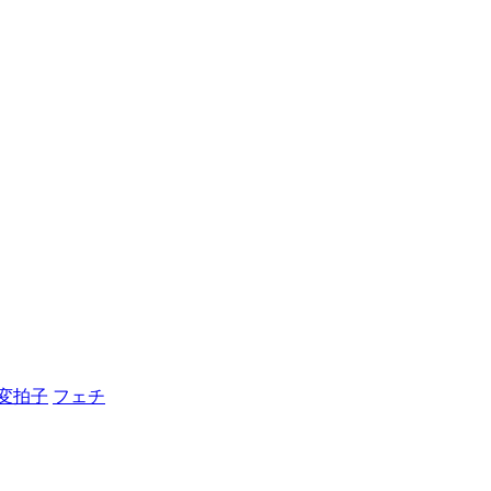
変拍子
フェチ