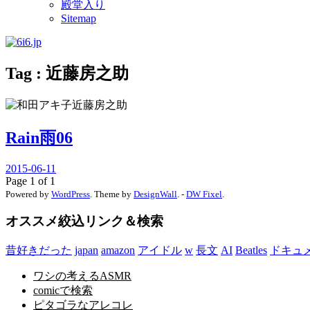
殿堂入り
Sitemap
Tag : 近藤房之助
Rain雨06
2015-06-11
Page 1 of 1
Powered by
WordPress
. Theme by
DesignWall
. -
DW Fixel
.
オススメ絞込リンク＆検索
昔好きだった
japan
amazon
アイドル
w
長文
AI
Beatles
ドキュ
ワシの考えるASMR
comicで検索
ピタゴラなアレコレ