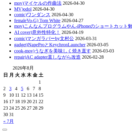
mov)マイケルの作曲法
2026-04-30
MV)odol
2026-04-30
comic)ワンダンス
2026-04-30
femaleVo-G) Tom White
2026-04-27
mov)こんなんプログラムやん-iPhoneのショートカット
AI cover)意外性特化！
2026-04-19
comic)マンガラバーby文村公
2026-03-31
gadget)NapeProとKeychronLauncher
2026-03-05
cook-mov)うなぎを美味しく焼き直す
2026-03-03
repair)AC adapter直しながら改造
2026-02-28
2026年8月
日
月
火
水
木
金
土
1
2
3
4
5
6
7
8
9
10
11
12
13
14
15
16
17
18
19
20
21
22
23
24
25
26
27
28
29
30
31
« 7月