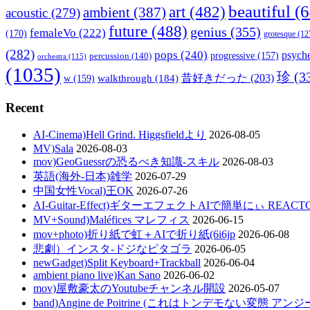
beautiful
(6
art
(482)
ambient
(387)
acoustic
(279)
future
(488)
genius
(355)
femaleVo
(222)
(170)
grotesque
(12
(282)
pops
(240)
psyche
percussion
(140)
progressive
(157)
orchestra
(115)
(1035)
珍
(3
walkthrough
(184)
昔好きだった
(203)
w
(159)
Recent
AI-Cinema)Hell Grind. Higgsfieldより
2026-08-05
MV)Sala
2026-08-03
mov)GeoGuessrの恐るべき知識-スキル
2026-08-03
英語(海外-日本)雑学
2026-07-29
中国女性Vocal)王OK
2026-07-26
AI-Guitar-Effect)ギターエフェクトAIで簡単にぃ REACT
MV+Sound)Maléfices マレフィス
2026-06-15
mov+photo)折り紙で虹＋AIで折り紙(6i6jp
2026-06-08
悲劇）インスタ-ドジなピタゴラ
2026-06-05
newGadget)Split Keyboard+Trackball
2026-06-04
ambient piano live)Kan Sano
2026-06-02
mov)屋敷豪太のYoutubeチャンネル開設
2026-05-07
band)Angine de Poitrine (これはトンデモない変態 ア