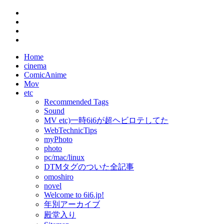
Home
cinema
ComicAnime
Mov
etc
Recommended Tags
Sound
MV etc)一時6i6が超ヘビロテしてた
WebTechnicTips
myPhoto
photo
pc/mac/linux
DTMタグのついた全記事
omoshiro
novel
Welcome to 6i6.jp!
年別アーカイブ
殿堂入り