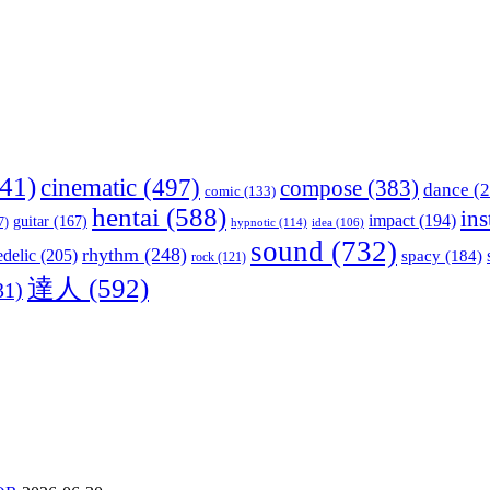
41)
cinematic
(497)
compose
(383)
dance
(2
comic
(133)
hentai
(588)
in
impact
(194)
guitar
(167)
7)
hypnotic
(114)
idea
(106)
sound
(732)
rhythm
(248)
delic
(205)
spacy
(184)
rock
(121)
達人
(592)
31)