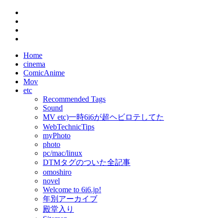
Home
cinema
ComicAnime
Mov
etc
Recommended Tags
Sound
MV etc)一時6i6が超ヘビロテしてた
WebTechnicTips
myPhoto
photo
pc/mac/linux
DTMタグのついた全記事
omoshiro
novel
Welcome to 6i6.jp!
年別アーカイブ
殿堂入り