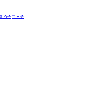
変拍子
フェチ