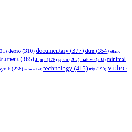
documentary
(377)
dtm
(354)
demo
(310)
31)
ethnic
strument
(385)
minimal
japan
(207)
maleVo
(203)
J-pop
(175)
video
technology
(413)
synth
(236)
trip
(190)
techno
(124)