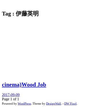
Tag : 伊藤英明
cinema)Wood Job
2017-09-09
Page 1 of 1
Powered by
WordPress
. Theme by
DesignWall
. -
DW Fixel
.