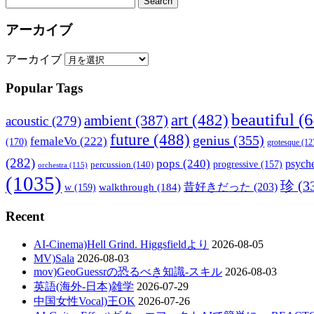
アーカイブ
アーカイブ
Popular Tags
beautiful
(6
art
(482)
ambient
(387)
acoustic
(279)
future
(488)
genius
(355)
femaleVo
(222)
(170)
grotesque
(12
(282)
pops
(240)
psyche
percussion
(140)
progressive
(157)
orchestra
(115)
(1035)
珍
(3
walkthrough
(184)
昔好きだった
(203)
w
(159)
Recent
AI-Cinema)Hell Grind. Higgsfieldより
2026-08-05
MV)Sala
2026-08-03
mov)GeoGuessrの恐るべき知識-スキル
2026-08-03
英語(海外-日本)雑学
2026-07-29
中国女性Vocal)王OK
2026-07-26