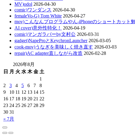
MV)odol
2026-04-30
comic)ワンダンス
2026-04-30
femaleVo-G) Tom White
2026-04-27
mov)こんなんプログラムやん-iPhoneのショートカット
AI cover)意外性特化！
2026-04-19
comic)マンガラバーby文村公
2026-03-31
gadget)NapeProとKeychronLauncher
2026-03-05
cook-mov)うなぎを美味しく焼き直す
2026-03-03
repair)AC adapter直しながら改造
2026-02-28
2026年8月
日
月
火
水
木
金
土
1
2
3
4
5
6
7
8
9
10
11
12
13
14
15
16
17
18
19
20
21
22
23
24
25
26
27
28
29
30
31
« 7月