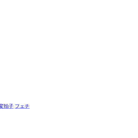
変拍子
フェチ