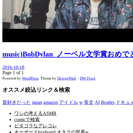
music)BobDylan_ノーベル文学賞おめ
2016-10-18
Page 1 of 1
Powered by
WordPress
. Theme by
DesignWall
. -
DW Fixel
.
オススメ絞込リンク＆検索
昔好きだった
japan
amazon
アイドル
w
長文
AI
Beatles
ドキュ
ワシの考えるASMR
comicで検索
ピタゴラなアレコレ
キーボードkeyboard.オタクの世界w