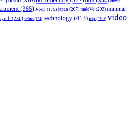
documentary
(377)
dtm
(354)
demo
(310)
31)
ethnic
strument
(385)
minimal
japan
(207)
maleVo
(203)
J-pop
(175)
video
technology
(413)
synth
(236)
trip
(190)
techno
(124)