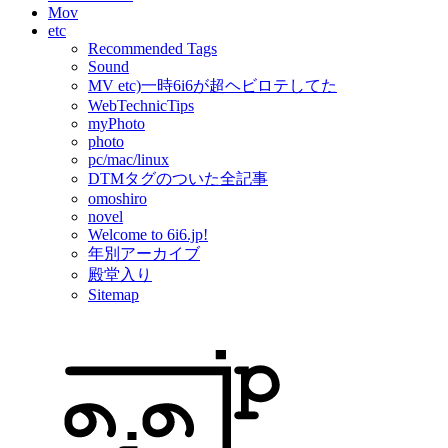
Mov
etc
Recommended Tags
Sound
MV etc)一時6i6が超ヘビロテしてた
WebTechnicTips
myPhoto
photo
pc/mac/linux
DTMタグのついた全記事
omoshiro
novel
Welcome to 6i6.jp!
年別アーカイブ
殿堂入り
Sitemap