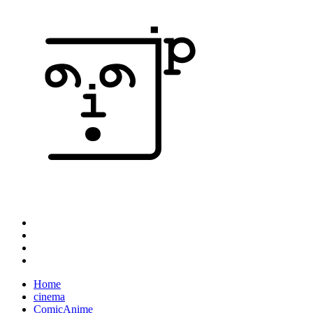
Home
cinema
ComicAnime