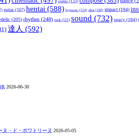
compose
(383)
dance
(2
comic
(133)
hentai
(588)
in
impact
(194)
guitar
(167)
7)
hypnotic
(114)
idea
(106)
sound
(732)
rhythm
(248)
delic
(205)
spacy
(184)
rock
(121)
達人
(592)
31)
OR
2026-06-30
ンジーヌ・ド・ポワトリーヌ
2026-05-05