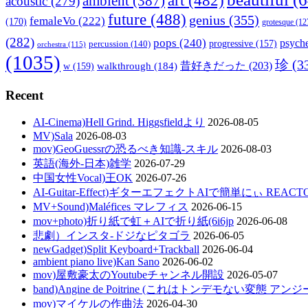
art
(482)
ambient
(387)
acoustic
(279)
future
(488)
genius
(355)
femaleVo
(222)
(170)
grotesque
(12
(282)
pops
(240)
psyche
percussion
(140)
progressive
(157)
orchestra
(115)
(1035)
珍
(3
walkthrough
(184)
昔好きだった
(203)
w
(159)
Recent
AI-Cinema)Hell Grind. Higgsfieldより
2026-08-05
MV)Sala
2026-08-03
mov)GeoGuessrの恐るべき知識-スキル
2026-08-03
英語(海外-日本)雑学
2026-07-29
中国女性Vocal)王OK
2026-07-26
AI-Guitar-Effect)ギターエフェクトAIで簡単にぃ REACT
MV+Sound)Maléfices マレフィス
2026-06-15
mov+photo)折り紙で虹＋AIで折り紙(6i6jp
2026-06-08
悲劇）インスタ-ドジなピタゴラ
2026-06-05
newGadget)Split Keyboard+Trackball
2026-06-04
ambient piano live)Kan Sano
2026-06-02
mov)屋敷豪太のYoutubeチャンネル開設
2026-05-07
band)Angine de Poitrine (これはトンデモない変態 ア
mov)マイケルの作曲法
2026-04-30